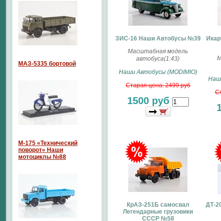
ЗИС-16 Наши Автобусы №39
Икар
Масштабная модель
М
автобуса(1:43)
МАЗ-5335 бортовой
Наши Автобусы (MODIMIO)
Наш
Старая цена: 2499 руб
Ст
1500 руб
М-175 «Технический
поворот» Наши
мотоциклы №88
КрАЗ-251Б самосвал
ДТ-2
Легендарные грузовики
СССР №58