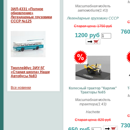
М
Масштабная модель
ЗИЛ-4331 «Полное
автомобиля(1:43)
обновление»
Легендарные грузовики
Легендарные грузовики СССР
СССР №125
С
Старая цена: 1750 руб
76
1200 руб
Троллейбус ЗИУ-5Г
«Старая школа» Наши
Автобусы №83
Все новинки
Колесный трактор "Карлик"
Т
Тракторы №65
М
Масштабная модель
трактора(1:43)
Hachette
С
Старая цена: 820 руб
73
650 руб