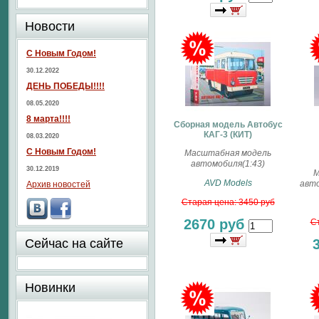
Новости
С Новым Годом!
30.12.2022
ДЕНЬ ПОБЕДЫ!!!!
08.05.2020
8 марта!!!!
Сборная модель Автобус
КАГ-3 (КИТ)
08.03.2020
С Новым Годом!
Масштабная модель
автомобиля(1:43)
30.12.2019
М
AVD Models
авто
Архив новостей
Старая цена: 3450 руб
2670 руб
Ст
Сейчас на сайте
Новинки