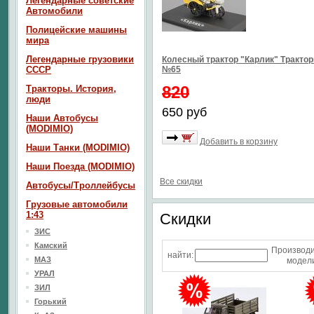
Легендарные советские
Автомобили
Полицейские машины
мира
Легендарные грузовики
Колесный трактор "Карлик" Тракто
СССР
№65
820
Тракторы. История,
люди
650 руб
Наши Автобусы
(MODIMIO)
Добавить в корзину
Наши Танки (MODIMIO)
Наши Поезда (MODIMIO)
Все скидки
Автобусы/Троллейбусы
Грузовые автомобили
1:43
Скидки
ЗИС
Камский
Производ
найти:
МАЗ
модели
УРАЛ
ЗИЛ
Горький