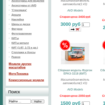
Масштабная модель
Аксессуары для моделей
М
автомобиля(1:43)
Аксессуары от AVD
'Стекляшки'
AVD Models
Декали
Старая цена: 3400 руб
Наклейки
Ст
3000 руб
Шины и диски
Фигурки
Фототравление
КИТы
КИТы-металл
КИТ (1:87, 1:72 и др.)
Стеллажи и боксы
Разное
Модели других
масштабов
Сборная модель Фургон
Сб
МотоТехника
ЕРАЗ-3218 (КИТ)
Масштабная модель
М
Комиссионные модели
автомобиля(1:43)
AVD Models
Поиск
Старая цена: 2050 руб
Ст
1500 руб