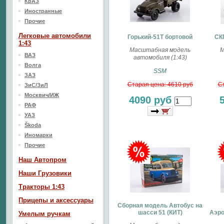
КрАЗ
Иностранные
Прочие
Легковые автомобили
Горький-51Т бортовой
СКП
1:43
Масштабная модель
М
ВАЗ
автомобиля (1:43)
Волга
SSM
ЗАЗ
Старая цена: 4610 руб
Ст
ЗиС/ЗиЛ
Москвич/ИЖ
4090 руб
РАФ
УАЗ
Škoda
Иномарки
Прочие
Наш Aвтопром
Наши Грузовики
Тракторы 1:43
Прицепы и аксессуары
Сборная модель Автобус на
шасси 51 (КИТ)
Аэро
Умелым ручкам