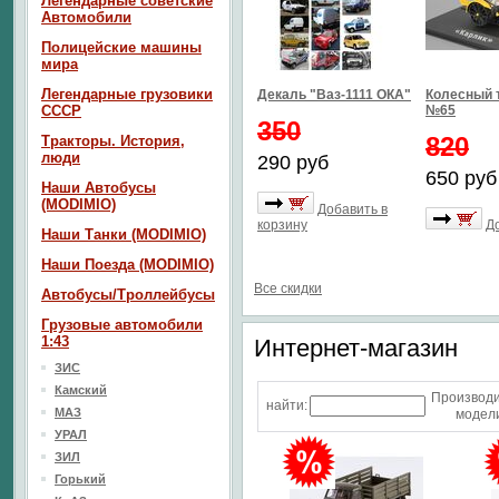
Легендарные советские
Автомобили
Полицейские машины
мира
Легендарные грузовики
Декаль "Ваз-1111 ОКА"
Колесный 
СССР
№65
350
820
Тракторы. История,
люди
290 руб
650 руб
Наши Автобусы
(MODIMIO)
Добавить в
корзину
Д
Наши Танки (MODIMIO)
Наши Поезда (MODIMIO)
Все скидки
Автобусы/Троллейбусы
Грузовые автомобили
1:43
Интернет-магазин
ЗИС
Камский
Производ
найти:
МАЗ
модели
УРАЛ
ЗИЛ
Горький