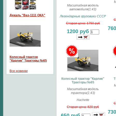
М
Масштабная модель
автомобиля(1:43)
Декаль "Ваз-1111 ОКА"
Легендарные грузовики СССР
С
Старая цена: 1750 руб
76
1200 руб
Колесный трактор
"Карлик" Тракторы №65
Все новинки
Колесный трактор "Карлик"
Т
Тракторы №65
М
Масштабная модель
трактора(1:43)
Hachette
С
Старая цена: 820 руб
73
650 руб