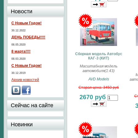
Новости
С Новым Годом!
30.12.2022
ДЕНЬ ПОБЕДЫ!!!!
08.05.2020
8 марта!!!!
Сборная модель Автобус
КАГ-3 (КИТ)
08.03.2020
С Новым Годом!
Масштабная модель
автомобиля(1:43)
30.12.2019
М
AVD Models
авто
Архив новостей
Старая цена: 3450 руб
2670 руб
Ст
Сейчас на сайте
Новинки