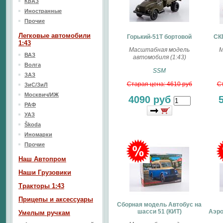
КрАЗ
Иностранные
Прочие
Легковые автомобили
Горький-51Т бортовой
СКП
1:43
Масштабная модель
М
ВАЗ
автомобиля (1:43)
Волга
SSM
ЗАЗ
Старая цена: 4610 руб
Ст
ЗиС/ЗиЛ
Москвич/ИЖ
4090 руб
РАФ
УАЗ
Škoda
Иномарки
Прочие
Наш Aвтопром
Наши Грузовики
Тракторы 1:43
Прицепы и аксессуары
Сборная модель Автобус на
шасси 51 (КИТ)
Аэро
Умелым ручкам