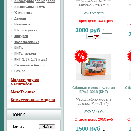
Масштабная модель
Аксессуары для моделей
М
автомобиля(1:43)
Аксессуары от AVD
'Стекляшки'
AVD Models
Декали
Старая цена: 3400 руб
Наклейки
Ст
3000 руб
Шины и диски
Фигурки
Фототравление
КИТы
КИТы-металл
КИТ (1:87, 1:72 и др.)
Стеллажи и боксы
Разное
Модели других
масштабов
Сборная модель Фургон
Сб
МотоТехника
ЕРАЗ-3218 (КИТ)
Масштабная модель
М
Комиссионные модели
автомобиля(1:43)
AVD Models
Поиск
Старая цена: 2050 руб
Ст
1500 руб