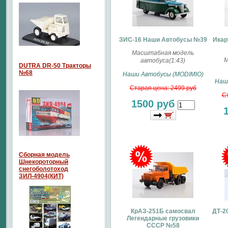
ЗИС-16 Наши Автобусы №39
Икар
Масштабная модель
М
автобуса(1:43)
DUTRA DR-50 Тракторы
№68
Наши Автобусы (MODIMIO)
Наш
Старая цена: 2499 руб
Ст
1500 руб
Сборная модель
Шнекороторный
снегоболотоход
ЗИЛ-4904(КИТ)
КрАЗ-251Б самосвал
ДТ-2
Легендарные грузовики
СССР №58