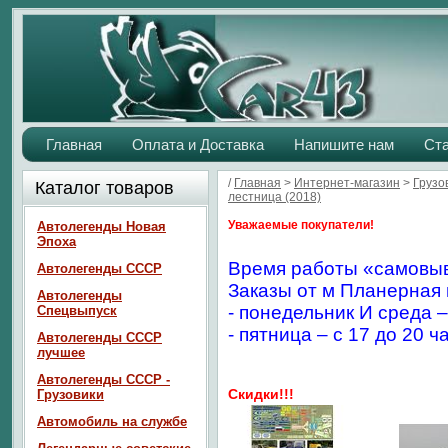
Главная
Оплата и Доставка
Напишите нам
Ст
/
Главная
>
Интернет-магазин
>
Грузо
Каталог товаров
лестница (2018)
Уважаемые покупатели!
Автолегенды Новая
Эпоха
Время работы «самовыв
Автолегенды СССР
Заказы от м Планерная 
Автолегенды
- понедельник И среда –
Спецвыпуск
- пятница – с 17 до 20 ч
Автолегенды СССР
лучшее
Автолегенды СССР -
Скидки!!!
Грузовики
Автомобиль на службе