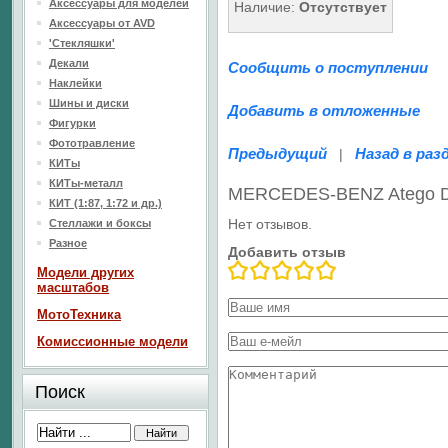
Аксессуары для моделей
Наличие:
Отсутствует
Аксессуары от AVD
'Стекляшки'
Декали
Сообщить о поступлении
Наклейки
Шины и диски
Добавить в отложенные
Фигурки
Фототравление
Предыдущий
Назад в раз
|
КИТы
КИТы-металл
MERCEDES-BENZ Atego DLA
КИТ (1:87, 1:72 и др.)
Нет отзывов.
Стеллажи и боксы
Разное
Добавить отзыв
Модели других
масштабов
МотоТехника
Комиссионные модели
Поиск