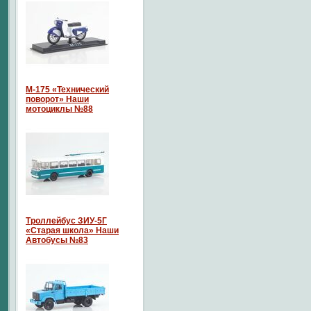
М-175 «Технический
поворот» Наши
мотоциклы №88
Троллейбус ЗИУ-5Г
«Старая школа» Наши
Автобусы №83