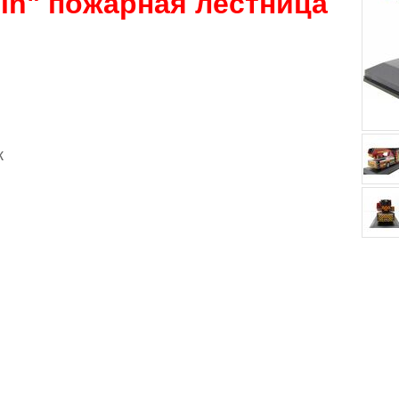
ein" пожарная лестница
к