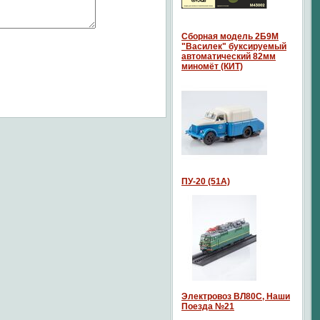
Сборная модель 2Б9М
"Василек" буксируемый
автоматический 82мм
миномёт (КИТ)
ПУ-20 (51А)
Электровоз ВЛ80С, Наши
Поезда №21