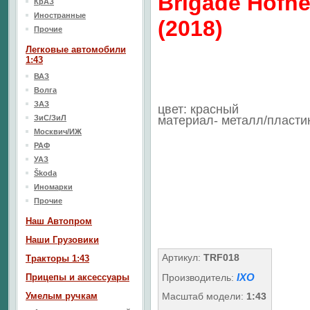
Brigade Hofh
КрАЗ
Иностранные
(2018)
Прочие
Легковые автомобили
1:43
ВАЗ
Волга
ЗАЗ
цвет: красный
ЗиС/ЗиЛ
материал- металл/пласти
Москвич/ИЖ
РАФ
УАЗ
Škoda
Иномарки
Прочие
Наш Aвтопром
Наши Грузовики
Артикул:
TRF018
Тракторы 1:43
IXO
Прицепы и аксессуары
Производитель:
Умелым ручкам
Масштаб модели:
1:43