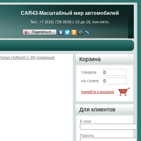
CAR43-Масштабный мир автомобилей
Тел.: +7 (916) 729-3639 с 10 до 18, пон-пятн.
Поделиться…
orian Hofheim 1-30) пожарная
Корзина
товаров
на сумму
перейти к корзине
Для клиентов
E-mail:
Пароль: