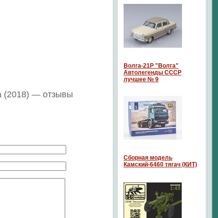
Волга-21P "Волга"
Автолегенды СССР
лучшее № 9
а (2018) — отзывы
Сборная модель
Камский-6460 тягач (КИТ)