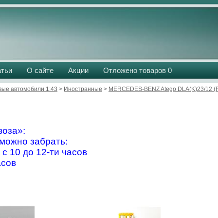
атьи
О сайте
Акции
Отложено товаров
0
вые автомобили 1:43
>
Иностранные
>
MERCEDES-BENZ Atego DLA(K)23/12 (Fl
оза»:
можно забрать:
 с 10 до 12-ти часов
асов