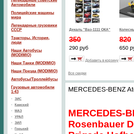
Легендарные советские
Автомобили
Полицейские машины
мира
Легендарные грузовики
СССР
Декаль "Ваз-1111 ОКА"
Колесны
350
820
Тракторы. История,
люди
290 руб
650 р
Наши Автобусы
(MODIMIO)
Добавить в корзину
Наши Танки (MODIMIO)
Наши Поезда (MODIMIO)
Все скидки
Автобусы/Троллейбусы
Грузовые автомобили
MERCEDES-BENZ Atego
1:43
ЗИС
Камский
MERCEDES-BE
МАЗ
УРАЛ
Rosenbauer DL
ЗИЛ
Горький