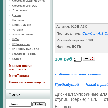
Аксессуары для моделей
Аксессуары от AVD
'Стекляшки'
Декали
Наклейки
Шины и диски
Артикул:
010Д-АЗС
Фигурки
Студия А.З.С
Производитель:
Фототравление
КИТы
Масштаб модели:
1:43
КИТы-металл
Наличие:
ЕСТЬ
КИТ (1:87, 1:72 и др.)
Стеллажи и боксы
руб
100
Разное
Модели других
масштабов
Добавить в отложенные
МотоТехника
Комиссионные модели
Предыдущий
Назад в раз
|
Диски штампованные для
Поиск
ступиц, (серые) 4 шт. — 
Нет отзывов.