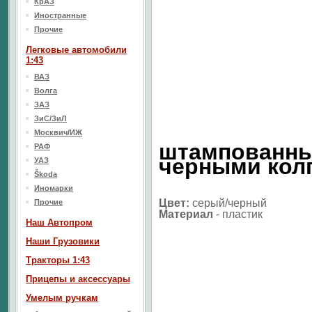
КрАЗ
Иностранные
Прочие
Легковые автомобили
1:43
ВАЗ
Волга
ЗАЗ
ЗиС/ЗиЛ
Москвич/ИЖ
штампованны
РАФ
черными кол
УАЗ
Škoda
Иномарки
Цвет:
серый/черный
Прочие
Материал
-
пластик
Наш Aвтопром
Наши Грузовики
Тракторы 1:43
Прицепы и аксессуары
Умелым ручкам