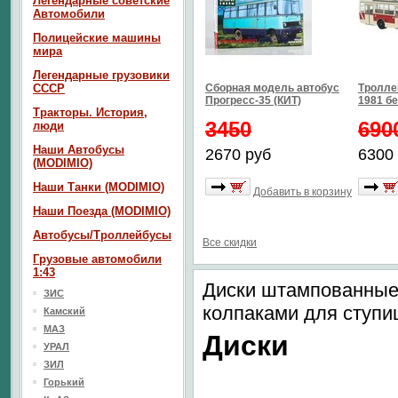
Легендарные советские
Автомобили
Полицейские машины
мира
Легендарные грузовики
СССР
Сборная модель автобус
Тролле
Прогресс-35 (КИТ)
1981 б
Тракторы. История,
3450
690
люди
Наши Автобусы
2670 руб
6300
(MODIMIO)
Наши Танки (MODIMIO)
Добавить в корзину
Наши Поезда (MODIMIO)
Автобусы/Троллейбусы
Все скидки
Грузовые автомобили
1:43
Диски штампованные
ЗИС
колпаками для ступиц
Камский
МАЗ
Диски
УРАЛ
ЗИЛ
Горький