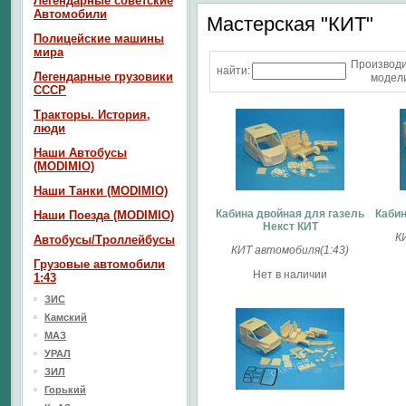
Легендарные советские
Автомобили
Мастерская "КИТ"
Полицейские машины
мира
Производ
найти:
Легендарные грузовики
модели
СССР
Тракторы. История,
люди
Наши Автобусы
(MODIMIO)
Наши Танки (MODIMIO)
Кабина двойная для газель
Кабин
Наши Поезда (MODIMIO)
Некст КИТ
К
Автобусы/Троллейбусы
КИТ автомобиля(1:43)
Грузовые автомобили
Нет в наличии
1:43
ЗИС
Камский
МАЗ
УРАЛ
ЗИЛ
Горький