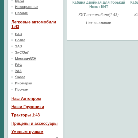
КрАЗ
Кабина двойная для Горький
Каб
Некст КИТ
Иностранные
Прочие
КИТ автомобиля(1:43)
К
Легковые автомобили
Нет в наличии
1:43
ВАЗ
Волга
ЗАЗ
ЗиС/ЗиЛ
Москвич/ИЖ
РАФ
УАЗ
Škoda
Иномарки
Прочие
Наш Aвтопром
Наши Грузовики
Тракторы 1:43
Прицепы и аксессуары
Умелым ручкам