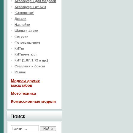
Аксессуары для моделей
Аксессуары от AVD
'Стекляшки'
Декали
Наклейки
Шины и диски
Фигурки
Фототравление
КИТы
КИТы-металл
КИТ (1:87, 1:72 и др.)
Стеллажи и боксы
Разное
Модели других
масштабов
МотоТехника
Комиссионные модели
Поиск