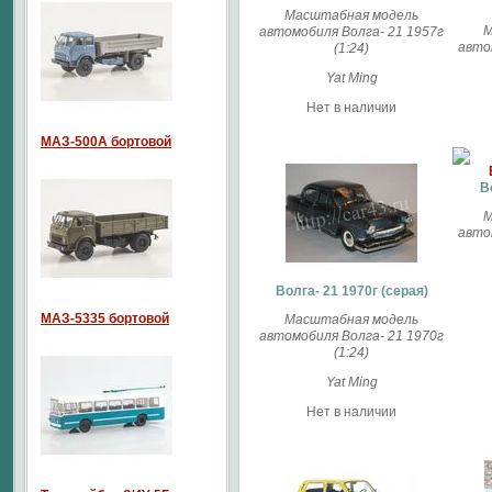
Масштабная модель
М
автомобиля Волга- 21 1957г
авто
(1:24)
Yat Ming
Нет в наличии
МАЗ-500А бортовой
В
М
авто
Волга- 21 1970г (серая)
МАЗ-5335 бортовой
Масштабная модель
автомобиля Волга- 21 1970г
(1:24)
Yat Ming
Нет в наличии