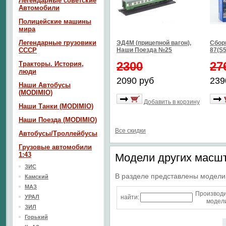
Легендарные советские
Автомобили
Полицейские машины
мира
Легендарные грузовики
ЭД4М (прицепной вагон),
Сбор
СССР
Наши Поезда №25
87(S5
2300
27
Тракторы. История,
люди
2090 руб
239
Наши Автобусы
(MODIMIO)
Добавить в корзину
Наши Танки (MODIMIO)
Наши Поезда (MODIMIO)
Все скидки
Автобусы/Троллейбусы
Грузовые автомобили
1:43
Модели других масш
ЗИС
В разделе представлены модели
Камский
МАЗ
Производ
УРАЛ
найти:
модели
ЗИЛ
Горький