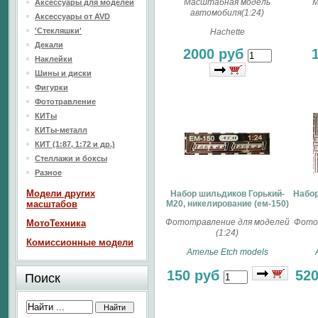
Масштабная модель
М
Аксессуары для моделей
автомобиля(1:24)
Аксессуары от AVD
'Стекляшки'
Hachette
Декали
2000 руб
Наклейки
Шины и диски
Фигурки
Фототравление
КИТы
КИТы-металл
КИТ (1:87, 1:72 и др.)
Стеллажи и боксы
Разное
Модели других
Набор шильдиков Горький-
Набор
масштабов
М20, никелирование (ем-150)
Фототравление для моделей
Фото
МотоТехника
(1:24)
Комиссионные модели
Ателье Etch models
150 руб
52
Поиск