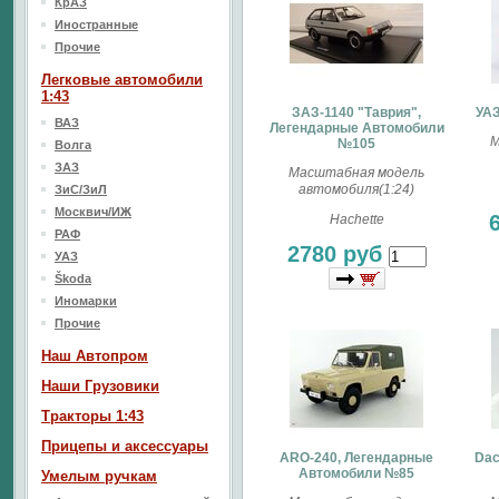
КрАЗ
Иностранные
Прочие
Легковые автомобили
1:43
ЗАЗ-1140 "Таврия",
УАЗ
ВАЗ
Легендарные Автомобили
М
№105
Волга
ЗАЗ
Масштабная модель
автомобиля(1:24)
ЗиС/ЗиЛ
Москвич/ИЖ
Hachette
РАФ
2780 руб
УАЗ
Škoda
Иномарки
Прочие
Наш Aвтопром
Наши Грузовики
Тракторы 1:43
Прицепы и аксессуары
ARO-240, Легендарные
Dac
Автомобили №85
Умелым ручкам