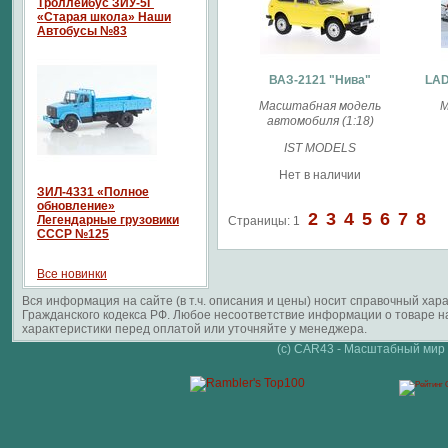
Троллейбус ЗИУ-5Г
«Старая школа» Наши
Автобусы №83
ВАЗ-2121 "Нива"
LAD
Масштабная модель
М
автомобиля (1:18)
IST MODELS
Нет в наличии
ЗИЛ-4331 «Полное
обновление»
2
3
4
5
6
7
8
Легендарные грузовики
Страницы:
1
СССР №125
Все новинки
Вся информация на сайте (в т.ч. описания и цены) носит справочный ха
Гражданского кодекса РФ. Любое несоответствие информации о товаре 
характеристики перед оплатой или уточняйте у менеджера.
(c) CAR43 - Масштабный мир