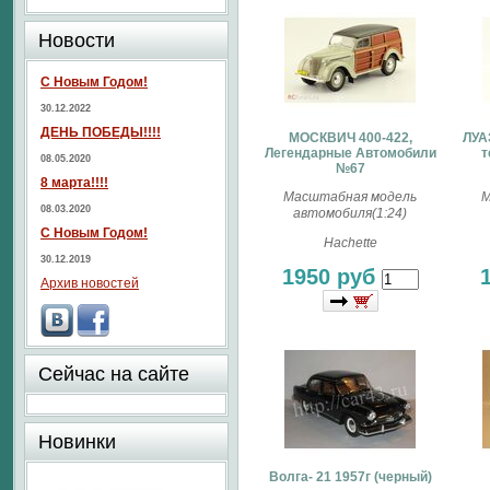
Новости
С Новым Годом!
30.12.2022
ДЕНЬ ПОБЕДЫ!!!!
МОСКВИЧ 400-422,
ЛУА
Легендарные Автомобили
т
08.05.2020
№67
8 марта!!!!
Масштабная модель
М
08.03.2020
автомобиля(1:24)
С Новым Годом!
Hachette
30.12.2019
1950 руб
Архив новостей
Сейчас на сайте
Новинки
Волга- 21 1957г (черный)