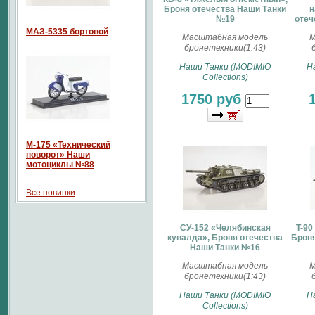
Броня отечества Наши Танки
н
№19
отеч
МАЗ-5335 бортовой
Масштабная модель
М
бронетехники(1:43)
Наши Танки (MODIMIO
Н
Collections)
1750 руб
М-175 «Технический
поворот» Наши
мотоциклы №88
Все новинки
СУ-152 «Челябинская
T-90
кувалда», Броня отечества
Броня
Наши Танки №16
Масштабная модель
М
бронетехники(1:43)
Наши Танки (MODIMIO
Н
Collections)