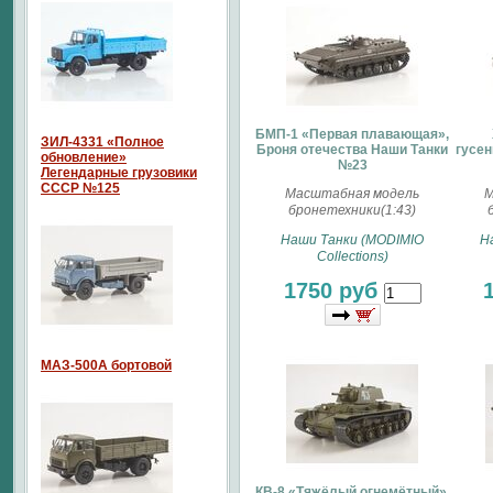
БМП-1 «Первая плавающая»,
ЗИЛ-4331 «Полное
Броня отечества Наши Танки
гусен
обновление»
№23
Легендарные грузовики
СССР №125
Масштабная модель
М
бронетехники(1:43)
Наши Танки (MODIMIO
Н
Collections)
1750 руб
МАЗ-500А бортовой
КВ-8 «Тяжёлый огнемётный»,