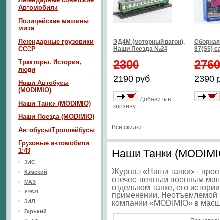
Легендарные советские
Автомобили
Полицейские машины
мира
Легендарные грузовики
ЭД4М (моторный вагон),
Сборная
СССР
Наши Поезда №24
87(S5) с
2300
2760
Тракторы. История,
люди
2190 руб
2390 
Наши Автобусы
(MODIMIO)
Добавить в
Наши Танки (MODIMIO)
корзину
Наши Поезда (MODIMIO)
Все скидки
Автобусы/Троллейбусы
Грузовые автомобили
1:43
Наши Танки (MODIMIO
ЗИС
Журнал «Наши танки» - про
Камский
отечественным военным маш
МАЗ
отдельном танке, его истори
УРАЛ
применении. Неотъемлемой ч
ЗИЛ
компании «MODIMIO» в масш
Горький