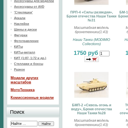
Аксессуары для моделей
Аксессуары от AVD
ПРП-4 «Силы разведки»,
БМ-1
'Стекляшки'
Броня отечества Наши Танки
Броня
Декали
№31
Наклейки
Масштабная модель
М
Шины и диски
бронетехники(1:43)
Фигурки
Наши Танки (MODIMIO
Н
Фототравление
Collections)
КИТы
1750 руб
КИТы-металл
КИТ (1:87, 1:72 и др.)
Стеллажи и боксы
Разное
Модели других
масштабов
МотоТехника
Комиссионные модели
БМП-2 «Сквозь огонь и
T
воду», Броня отечества
«
Поиск
Наши Танки №28
отеч
Масштабная модель
М
бронетехники(1:43)