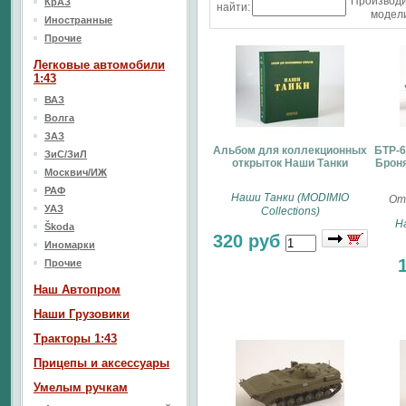
Производ
КрАЗ
найти:
модели
Иностранные
Прочие
Легковые автомобили
1:43
ВАЗ
Волга
ЗАЗ
Альбом для коллекционных
БТР-6
ЗиС/ЗиЛ
открыток Наши Танки
Броня
Москвич/ИЖ
РАФ
Наши Танки (MODIMIO
От
УАЗ
Collections)
Н
Škoda
320 руб
Иномарки
Прочие
Наш Aвтопром
Наши Грузовики
Тракторы 1:43
Прицепы и аксессуары
Умелым ручкам