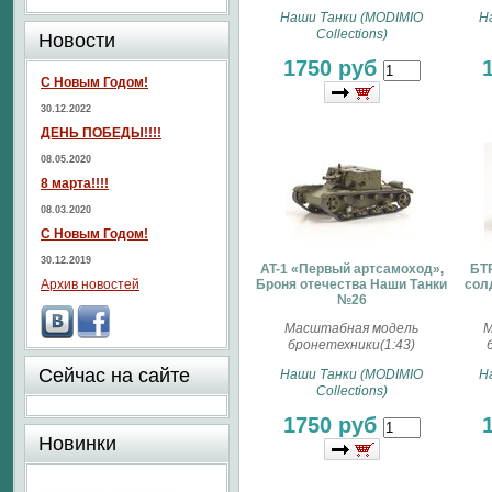
Наши Танки (MODIMIO
Н
Collections)
Новости
1750 руб
С Новым Годом!
30.12.2022
ДЕНЬ ПОБЕДЫ!!!!
08.05.2020
8 марта!!!!
08.03.2020
С Новым Годом!
30.12.2019
AT-1 «Первый артсамоход»,
БТ
Архив новостей
Броня отечества Наши Танки
сол
№26
Масштабная модель
М
бронетехники(1:43)
Сейчас на сайте
Наши Танки (MODIMIO
Н
Collections)
1750 руб
Новинки