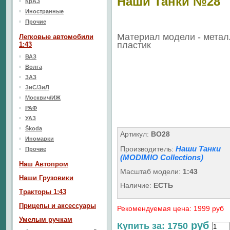
Наши Танки №28
КрАЗ
Иностранные
Прочие
Материал модели - метал
Легковые автомобили
пластик
1:43
ВАЗ
Волга
ЗАЗ
ЗиС/ЗиЛ
Москвич/ИЖ
РАФ
УАЗ
Škoda
Артикул:
BO28
Иномарки
Наши Танки
Производитель:
Прочие
(MODIMIO Collections)
Наш Aвтопром
Масштаб модели:
1:43
Наши Грузовики
Наличие:
ЕСТЬ
Тракторы 1:43
Прицепы и аксессуары
Рекомендуемая цена: 1999 руб
Умелым ручкам
руб
Купить за: 1750