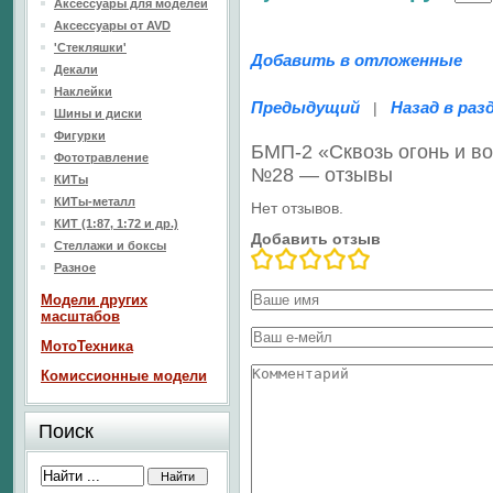
Аксессуары для моделей
Аксессуары от AVD
'Стекляшки'
Добавить в отложенные
Декали
Наклейки
Предыдущий
Назад в раз
|
Шины и диски
Фигурки
БМП-2 «Сквозь огонь и в
Фототравление
№28 — отзывы
КИТы
КИТы-металл
Нет отзывов.
КИТ (1:87, 1:72 и др.)
Добавить отзыв
Стеллажи и боксы
Разное
Модели других
масштабов
МотоТехника
Комиссионные модели
Поиск