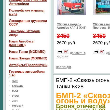
Легендарные советские
Автомобили
Полицейские машины
мира
Легендарные грузовики
СССР
Сборная модель
Сборная мо
Автобус КАГ-3 (КИТ)
Прогресс-35
Тракторы. История,
3450
3450
люди
Наши Автобусы
2670 руб
2670 ру
(MODIMIO)
Наши Танки (MODIMIO)
Добавить в
До
корзину
Наши Поезда (MODIMIO)
Автобусы/Троллейбусы
Все скидки
Грузовые автомобили
1:43
БМП-2 «Сквозь огонь
ЗИС
Танки №28
Камский
МАЗ
БМП-2 «Скво
УРАЛ
огонь и вод
ЗИЛ
Броня отечества
Горький