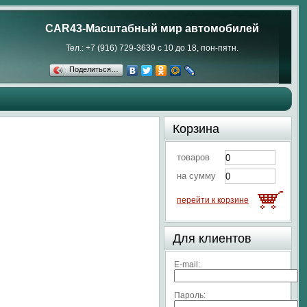
CAR43-Масштабный мир автомобилей
Тел.: +7 (916) 729-3639 с 10 до 18, пон-пятн.
Поделиться…
Корзина
товаров
на сумму
перейти к корзине
Для клиентов
E-mail:
Пароль: