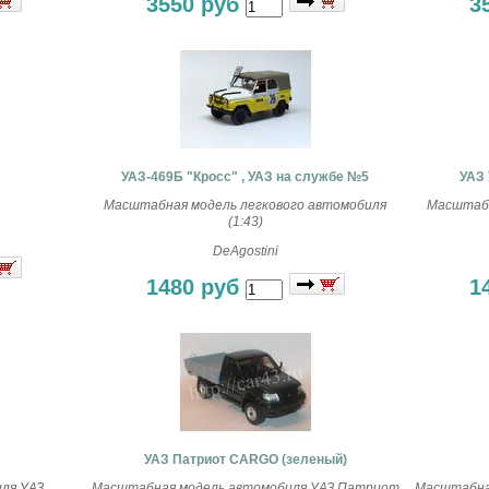
3550 руб
3
УАЗ-469Б "Кросс" , УАЗ на службе №5
УАЗ 
Масштабная модель легкового автомобиля
Масштабн
(1:43)
DeAgostini
1480 руб
1
УАЗ Патриот CARGO (зеленый)
ля УАЗ
Масштабная модель автомобиля УАЗ Патриот
Масштабна