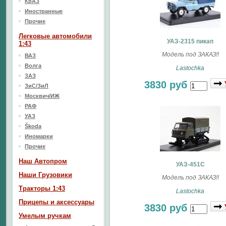
КрАЗ
Иностранные
Прочие
Легковые автомобили
УАЗ-2315 пикап
1:43
Модель под ЗАКАЗ!!
ВАЗ
Волга
Lastochka
ЗАЗ
3830 руб
ЗиС/ЗиЛ
Москвич/ИЖ
РАФ
УАЗ
Škoda
Иномарки
Прочие
Наш Aвтопром
УАЗ-451С
Наши Грузовики
Модель под ЗАКАЗ!!
Тракторы 1:43
Lastochka
Прицепы и аксессуары
3830 руб
Умелым ручкам