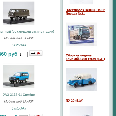
Электровоз ВЛ80С, Наши
Поезда №21
пытный (со следами эксплуатации)
Модель под ЗАКАЗ!!
Lastochka
460 руб
Сборная модель
Камский-6460 тягач (КИТ)
УАЗ-3172-01 Симбир
ПУ-20 (51А)
Модель под ЗАКАЗ!!
Lastochka