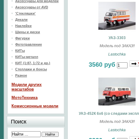
Аксессуары для моделей
Аксессуары от AVD
'Стекляшки'
Декали
Наклейки
Шины и диски
УАЗ-3303
Фигурки
Фототравление
Модель под ЗАКАЗ!!
КИТы
Lastochka
КИТы-металл
КИТ (1:87, 1:72 и др.)
3560 руб
Стеллажи и боксы
Разное
Модели других
масштабов
МотоТехника
Комиссионные модели
УАЗ-452К 6x6 (со следами эксп
Поиск
Модель под ЗАКАЗ!!
Lastochka