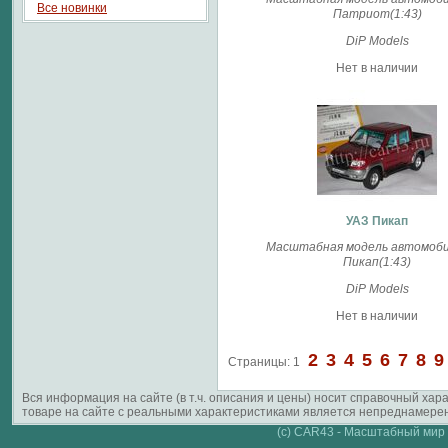
Все новинки
Патриот(1:43)
DiP Models
Нет в наличии
УАЗ Пикап
Масштабная модель автомоби
Пикап(1:43)
DiP Models
Нет в наличии
2
3
4
5
6
7
8
9
Страницы:
1
Вся информация на сайте (в т.ч. описания и цены) носит справочный ха
товаре на сайте с реальными характеристиками является непреднамерен
(c) CAR43 - Масштабный мир