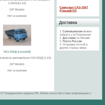
CARGO(1:43)
Самосвал САЗ-3507
DiP Models
(Горький-53)
Нет в наличии
Доставка
1.
Самовывозом
можно
забрать у м.Планерная
2.
Доставка
по Москве
3.
Почта России
4. Отправка почтой в
другие страны мира
УАЗ-450Д (голубой)
модель автомобиля УАЗ-450Д (1:43)
DiP Models
Нет в наличии
 437 Гражданского кодекса РФ. Любое несоответствие информации о
.