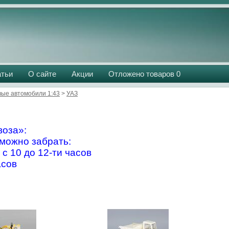
атьи
О сайте
Акции
Отложено товаров
0
вые автомобили 1:43
>
УАЗ
оза»:
можно забрать:
 с 10 до 12-ти часов
асов