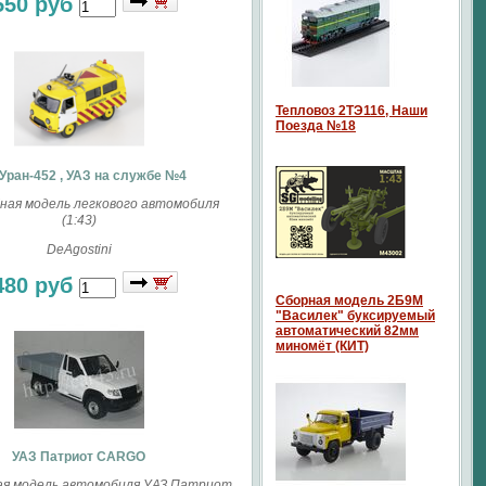
550 руб
Тепловоз 2ТЭ116, Наши
Поезда №18
Уран-452 , УАЗ на службе №4
ая модель легкового автомобиля
(1:43)
DeAgostini
480 руб
Сборная модель 2Б9М
"Василек" буксируемый
автоматический 82мм
миномёт (КИТ)
УАЗ Патриот CARGO
я модель автомобиля УАЗ Патриот