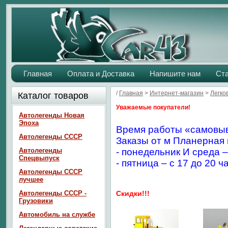
Главная
Оплата и Доставка
Напишите нам
Ст
/
Главная
>
Интернет-магазин
>
Легко
Каталог товаров
Уважаемые покупатели!
Автолегенды Новая
Эпоха
Время работы «самовыв
Автолегенды СССР
Заказы от м Планерная 
Автолегенды
- понедельник И среда –
Спецвыпуск
- пятница – с 17 до 20 ч
Автолегенды СССР
лучшее
Автолегенды СССР -
Скидки!!!
Грузовики
Автомобиль на службе