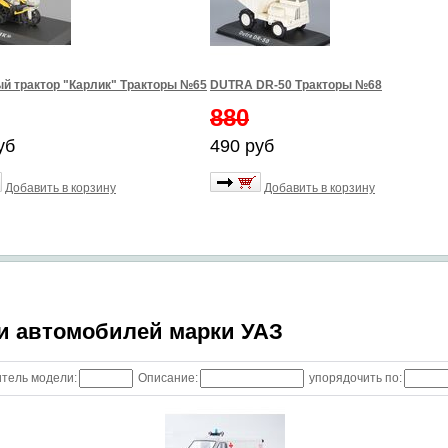
й трактор "Карлик" Тракторы №65
DUTRA DR-50 Тракторы №68
880
уб
490 руб
Добавить в корзину
Добавить в корзину
 автомобилей марки УАЗ
тель модели:
Описание:
упорядочить по: