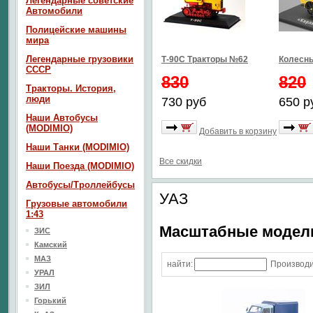
Легендарные советские
Автомобили
Полицейские машины
мира
Легендарные грузовики
Т-90С Тракторы №62
Колесны
СССР
830
820
Тракторы. История,
люди
730 руб
650 р
Наши Автобусы
(MODIMIO)
Добавить в корзину
Наши Танки (MODIMIO)
Все скидки
Наши Поезда (MODIMIO)
Автобусы/Троллейбусы
УАЗ
Грузовые автомобили
1:43
Масштабные модели
ЗИС
Камский
МАЗ
найти:
Производи
УРАЛ
ЗИЛ
Горький