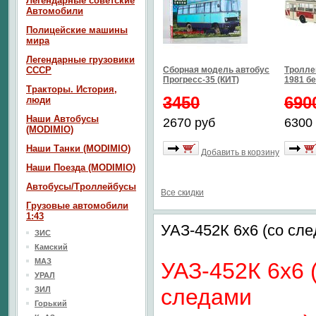
Легендарные советские
Автомобили
Полицейские машины
мира
Легендарные грузовики
СССР
Сборная модель автобус
Тролле
Прогресс-35 (КИТ)
1981 б
Тракторы. История,
3450
690
люди
Наши Автобусы
2670 руб
6300
(MODIMIO)
Наши Танки (MODIMIO)
Добавить в корзину
Наши Поезда (MODIMIO)
Автобусы/Троллейбусы
Все скидки
Грузовые автомобили
1:43
УАЗ-452К 6x6 (со сл
ЗИС
Камский
МАЗ
УАЗ-452К 6x6 
УРАЛ
следами
ЗИЛ
Горький