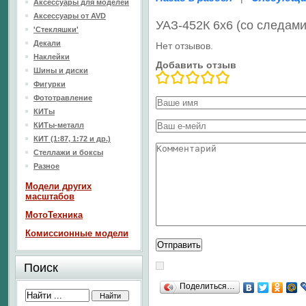
Аксессуары для моделей
Аксессуары от AVD
УАЗ-452К 6x6 (со следам
'Стекляшки'
Декали
Нет отзывов.
Наклейки
Добавить отзыв
Шины и диски
Фигурки
Фототравление
КИТы
КИТы-металл
КИТ (1:87, 1:72 и др.)
Стеллажи и боксы
Разное
Модели других
масштабов
МотоТехника
Комиссионные модели
Поиск
Поделиться…