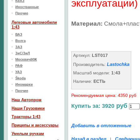
эксплуатации)
КрАЗ
Иностранные
Прочие
Легковые автомобили
Материал:
Смола+плас
1:43
ВАЗ
Волга
ЗАЗ
ЗиС/ЗиЛ
Артикул:
LST017
Москвич/ИЖ
Lastochka
Производитель:
РАФ
УАЗ
Масштаб модели:
1:43
Škoda
Наличие:
ЕСТЬ
Иномарки
Прочие
Рекомендуемая цена: 4350 руб
Наш Aвтопром
руб
Купить за: 3920
Наши Грузовики
Тракторы 1:43
Прицепы и аксессуары
Добавить в отложенные
Умелым ручкам
Назад в раздел
Следующи
|