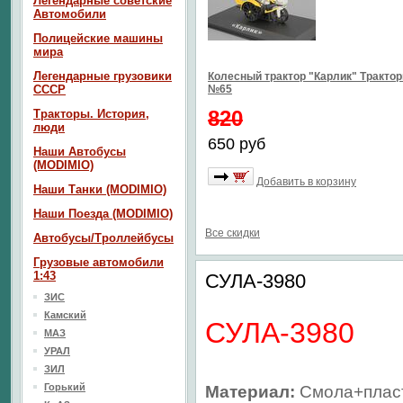
Легендарные советские
Автомобили
Полицейские машины
мира
Легендарные грузовики
Колесный трактор "Карлик" Тракто
СССР
№65
820
Тракторы. История,
люди
650 руб
Наши Автобусы
(MODIMIO)
Добавить в корзину
Наши Танки (MODIMIO)
Наши Поезда (MODIMIO)
Все скидки
Автобусы/Троллейбусы
Грузовые автомобили
1:43
СУЛА-3980
ЗИС
Камский
СУЛА-3980
МАЗ
УРАЛ
ЗИЛ
Горький
Материал:
Смола+плас