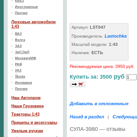
КрАЗ
Иностранные
Прочие
Легковые автомобили
1:43
Артикул:
LST047
ВАЗ
Lastochka
Производитель:
Волга
Масштаб модели:
1:43
ЗАЗ
ЗиС/ЗиЛ
Наличие:
ЕСТЬ
Москвич/ИЖ
РАФ
Рекомендуемая цена: 3950 руб
УАЗ
руб
Купить за: 3500
Škoda
Иномарки
Прочие
Наш Aвтопром
Добавить в отложенные
Наши Грузовики
Тракторы 1:43
Назад в раздел
Следующи
|
Прицепы и аксессуары
СУЛА-3980 — отзывы
Умелым ручкам