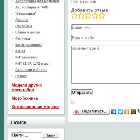
Нет отзывов.
Аксессуары для моделей
Аксессуары от AVD
Добавить отзыв
'Стекляшки'
Декали
Наклейки
Шины и диски
Фигурки
Фототравление
КИТы
КИТы-металл
КИТ (1:87, 1:72 и др.)
Стеллажи и боксы
Разное
Модели других
масштабов
МотоТехника
Комиссионные модели
Поделиться…
Поиск