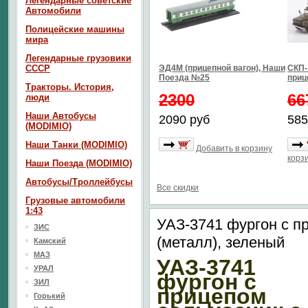
Легендарные советские
Автомобили
Полицейские машины
мира
Легендарные грузовики
СССР
ЭД4М (прицепной вагон), Наши
СКП-1
Поезда №25
приц
Тракторы. История,
2300
66
люди
Наши Автобусы
2090 руб
585
(MODIMIO)
Наши Танки (MODIMIO)
Добавить в корзину
корз
Наши Поезда (MODIMIO)
Автобусы/Троллейбусы
Все скидки
Грузовые автомобили
1:43
УАЗ-3741 фургон с п
ЗИС
(металл), зеленый
Камский
МАЗ
УАЗ-3741
УРАЛ
фургон с
ЗИЛ
прицепом
Горький