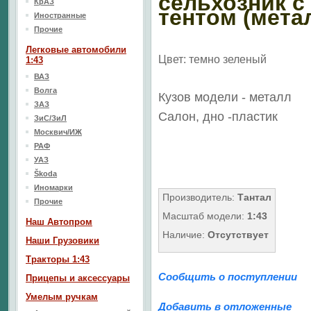
сельхозник с
КрАЗ
тентом (мета
Иностранные
Прочие
Легковые автомобили
Цвет: темно зеленый
1:43
ВАЗ
Волга
Кузов модели - металл
ЗАЗ
Салон, дно -пластик
ЗиС/ЗиЛ
Москвич/ИЖ
РАФ
УАЗ
Škoda
Иномарки
Производитель:
Тантал
Прочие
Масштаб модели:
1:43
Наш Aвтопром
Наличие:
Отсутствует
Наши Грузовики
Тракторы 1:43
Сообщить о поступлении
Прицепы и аксессуары
Умелым ручкам
Добавить в отложенные