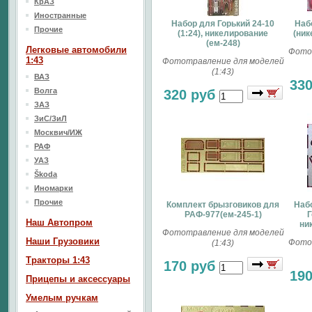
КрАЗ
Иностранные
Набор для Горький 24-10
Наб
Прочие
(1:24), никелирование
(ник
(ем-248)
Легковые автомобили
Фото
1:43
Фототравление для моделей
(1:43)
ВАЗ
33
Волга
320 руб
ЗАЗ
ЗиС/ЗиЛ
Москвич/ИЖ
РАФ
УАЗ
Škoda
Иномарки
Прочие
Комплект брызговиков для
Набо
РАФ-977(ем-245-1)
Г
Наш Aвтопром
ни
Фототравление для моделей
Наши Грузовики
Фото
(1:43)
Тракторы 1:43
170 руб
19
Прицепы и аксессуары
Умелым ручкам