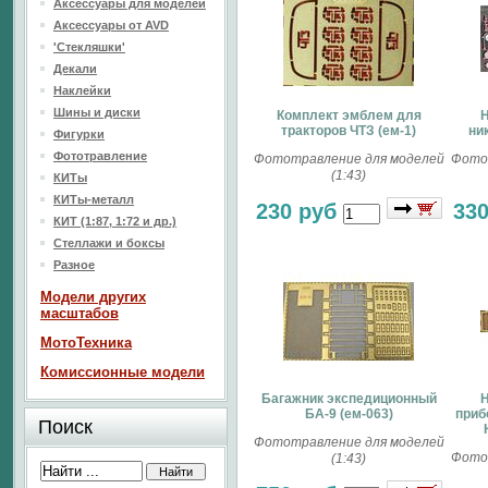
Аксессуары для моделей
Аксессуары от AVD
'Стекляшки'
Декали
Наклейки
Шины и диски
Комплект эмблем для
Н
тракторов ЧТЗ (ем-1)
ни
Фигурки
Фототравление
Фототравление для моделей
Фото
(1:43)
КИТы
КИТы-металл
230 руб
33
КИТ (1:87, 1:72 и др.)
Стеллажи и боксы
Разное
Модели других
масштабов
МотоТехника
Комиссионные модели
Багажник экспедиционный
Н
БА-9 (ем-063)
приб
Поиск
Фототравление для моделей
Фото
(1:43)