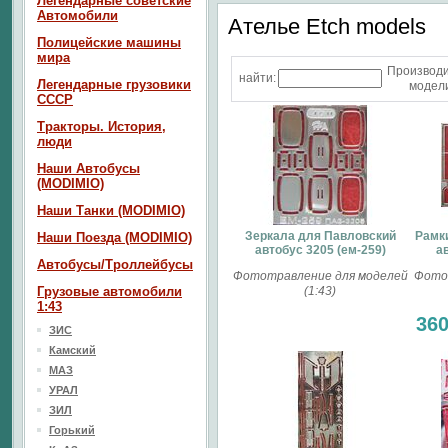
Легендарные советские
Автомобили
Ателье Etch models
Полицейские машины
мира
Производ
найти:
Легендарные грузовики
модели
СССР
Тракторы. История,
люди
Наши Автобусы
(MODIMIO)
Наши Танки (MODIMIO)
Зеркала для Павловский
Рамк
Наши Поезда (MODIMIO)
автобус 3205 (ем-259)
ав
Автобусы/Троллейбусы
Фототравление для моделей
Фото
Грузовые автомобили
(1:43)
1:43
36
ЗИС
Камский
МАЗ
УРАЛ
ЗИЛ
Горький