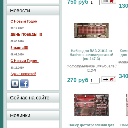
750 руб
13
Новости
С Новым Годом!
30.12.2022
ДЕНЬ ПОБЕДЫ!!!!
08.05.2020
8 марта!!!!
Набор для ВАЗ-21011 от
Комп
Hachette, никелированый
для 
08.03.2020
(ем-147-3)
С Новым Годом!
Фото
Фототравление для моделей
30.12.2019
(1:24)
Архив новостей
34
270 руб
Сейчас на сайте
Новинки
Набор фототравления для
Наб