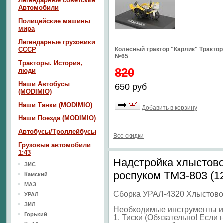
Легендарные советские
Автомобили
Полицейские машины
мира
Легендарные грузовики
СССР
Колесный трактор "Карлик" Тракто
№65
Тракторы. История,
820
люди
Наши Автобусы
650 руб
(MODIMIO)
Наши Танки (MODIMIO)
Добавить в корзину
Наши Поезда (MODIMIO)
Автобусы/Троллейбусы
Все скидки
Грузовые автомобили
1:43
Надстройка хлыстово
ЗИС
роспуком ТМЗ-803 (12
Камский
МАЗ
Сборка УРАЛ-4320 Хлыстово
УРАЛ
ЗИЛ
Необходимые инструменты и
Горький
1. Тиски (Обязательно! Если 