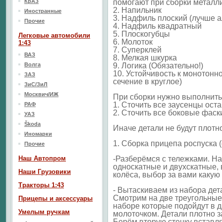
КрАЗ
помогают при сборки металли
2. Напильник
Иностранные
3. Надфиль плоский (лучше 
Прочие
4. Надфиль квадратный
5. Плоскогубцы
Легковые автомобили
6. Молоток
1:43
7. Суперклей
ВАЗ
8. Мелкая шкурка
Волга
9. Логика (Обязательно!)
10. Устойчивость к монотонн
ЗАЗ
сечение в круглое)
ЗиС/ЗиЛ
Москвич/ИЖ
При сборки нужно выполнить
1. Сточить все заусенцы ост
РАФ
2. Сточить все боковые фаски
УАЗ
Škoda
Иначе детали не будут плотно
Иномарки
1. Сборка прицепа роспуска (
Прочие
Наш Aвтопром
-Разберёмся с тележками. Н
односкатные и двухскатные, 
Наши Грузовики
колёса, выбор за вами какую
Тракторы 1:43
- Вытаскиваем из набора дет
Смотрим на две треугольные 
Прицепы и аксессуары
наборе которые подойдут в 
Умелым ручкам
молоточком. Детали плотно з
Берём вторую стенку вставл