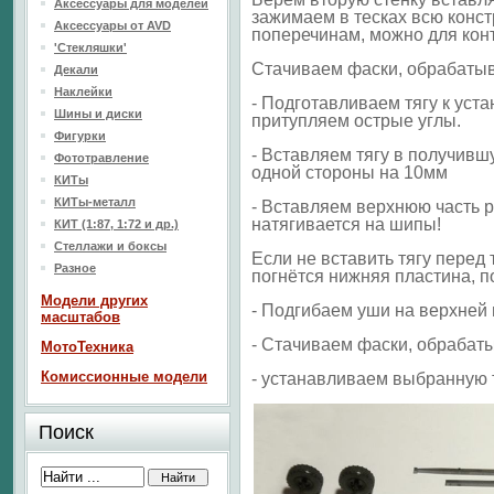
Аксессуары для моделей
зажимаем в тесках всю конст
Аксессуары от AVD
поперечинам, можно для конт
'Стекляшки'
Стачиваем фаски, обрабаты
Декали
Наклейки
- Подготавливаем тягу к уст
Шины и диски
притупляем острые углы.
Фигурки
- Вставляем тягу в получивш
Фототравление
одной стороны на 10мм
КИТы
КИТы-металл
- Вставляем верхнюю часть р
натягивается на шипы!
КИТ (1:87, 1:72 и др.)
Стеллажи и боксы
Если не вставить тягу перед
Разное
погнётся нижняя пластина, по
Модели других
- Подгибаем уши на верхней 
масштабов
- Стачиваем фаски, обрабат
МотоТехника
Комиссионные модели
- устанавливаем выбранную 
Поиск