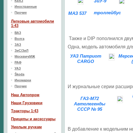
ЗиУ-9
КрАЗ
Иностранные
троллейбус
Прочие
МАЗ 537
Легковые автомобили
1:43
ВАЗ
Также и
DIP
пополнился дву
Волга
ЗАЗ
Одна, модель автомобиля для
ЗиС/ЗиЛ
УАЗ Патриот
Мерсе
Москвич/ИЖ
CARGO
РАФ
УАЗ
Škoda
Иномарки
И журнальные серии расшири
Прочие
Наш Aвтопром
ГАЗ-М72
Наши Грузовики
Автолегенды
СССР № 95
Тракторы 1:43
Прицепы и аксессуары
Умелым ручкам
В добавление к модельним н