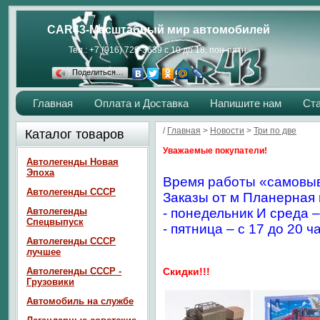
CAR43-Масштабный мир автомобилей
Тел.: +7 (916) 729-3639 с 10 до 18, пон-пятн.
Поделиться…
Главная
Оплата и Доставка
Напишите нам
Ст
/
Главная
>
Новости
>
Три по две
Каталог товаров
Уважаемые покупатели!
Автолегенды Новая
Эпоха
Время работы «самовыв
Автолегенды СССР
Заказы от м Планерная 
Автолегенды
- понедельник И среда –
Спецвыпуск
- пятница – с 17 до 20 ч
Автолегенды СССР
лучшее
Автолегенды СССР -
Скидки!!!
Грузовики
Автомобиль на службе