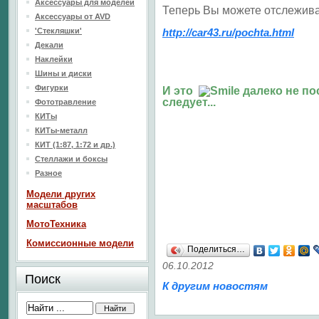
Аксессуары для моделей
Теперь Вы можете отслежива
Аксессуары от AVD
'Стекляшки'
http://car43.ru/pochta.html
Декали
Наклейки
Шины и диски
Фигурки
И это
далеко не по
следует...
Фототравление
КИТы
КИТы-металл
КИТ (1:87, 1:72 и др.)
Стеллажи и боксы
Разное
Модели других
масштабов
МотоТехника
Комиссионные модели
Поделиться…
06.10.2012
Поиск
К другим новостям