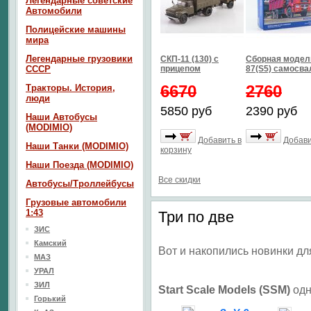
Легендарные советские
Автомобили
Полицейские машины
мира
Легендарные грузовики
СКП-11 (130) с
Сборная модел
СССР
прицепом
87(S5) самосва
6670
2760
Тракторы. История,
люди
5850 руб
2390 руб
Наши Автобусы
(MODIMIO)
Добавить в
Добави
Наши Танки (MODIMIO)
корзину
Наши Поезда (MODIMIO)
Все скидки
Автобусы/Троллейбусы
Грузовые автомобили
1:43
Три по две
ЗИС
Камский
Вот и накопились новинки д
МАЗ
УРАЛ
ЗИЛ
Start Scale Models (SSM)
одн
Горький