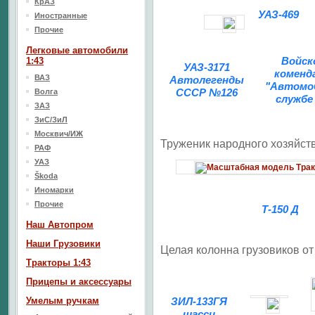
КрАЗ
УАЗ-469
Иностранные
Прочие
Легковые автомобили
Войск
1:43
УАЗ-3171
коменд
ВАЗ
Автолегенды
"Автомо
СССР №126
Волга
службе
ЗАЗ
ЗиС/ЗиЛ
Москвич/ИЖ
Труженик народного хозяйств
РАФ
УАЗ
Škoda
Иномарки
Прочие
Т-150 Д
Наш Aвтопром
Наши Грузовики
Целая колонна грузовиков о
Тракторы 1:43
Прицепы и аксессуары
Умелым ручкам
ЗИЛ-133ГЯ
шасси