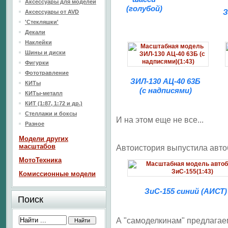
Аксессуары для моделей
(голубой)
З
Аксессуары от AVD
'Стекляшки'
Декали
Наклейки
Шины и диски
Фигурки
Фототравление
ЗИЛ-130 АЦ-40 63Б
КИТы
(с надписями)
КИТы-металл
КИТ (1:87, 1:72 и др.)
Стеллажи и боксы
И на этом еще не все...
Разное
Модели других
масштабов
Автоистория выпустила авто
МотоТехника
Комиссионные модели
ЗиС-155 синий (АИСТ)
Поиск
А "самоделкинам" предлагае