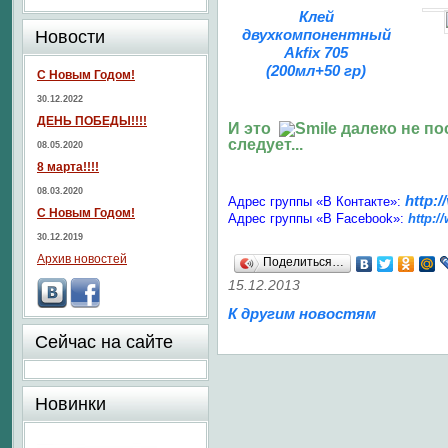
Клей
двухкомпонентный
Новости
Akfix 705
(200мл+50 гр)
С Новым Годом!
30.12.2022
ДЕНЬ ПОБЕДЫ!!!!
И это
далеко не по
следует...
08.05.2020
8 марта!!!!
08.03.2020
http:
Адрес группы «В Контакте»:
С Новым Годом!
Адрес группы «В Facebook»:
http:
30.12.2019
Архив новостей
Поделиться…
15.12.2013
К другим новостям
Сейчас на сайте
Новинки