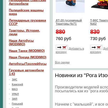
Легендарные советские
Автомобили
Полицейские машины
мира
Легендарные грузовики
ДТ-20 гусеничный
Т-90С Тракт
СССР
Тракторы №71
№62
880
830
Тракторы. История,
люди
760 руб
730 руб
Наши Автобусы
(MODIMIO)
Добавить в
Доб
Наши Танки (MODIMIO)
корзину
корзину
Наши Поезда (MODIMIO)
Все скидки
Автобусы/Троллейбусы
Грузовые автомобили
1:43
Новинки из "Рога Из
ЗИС
Камский
Производители моделей вспо
МАЗ
посыпались как из "рога изоб
УРАЛ
ЗИЛ
Горький
Начнем с "малышей", и все о