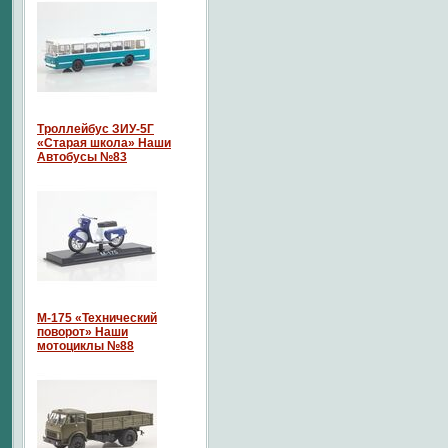
Троллейбус ЗИУ-5Г
«Старая школа» Наши
Автобусы №83
М-175 «Технический
поворот» Наши
мотоциклы №88