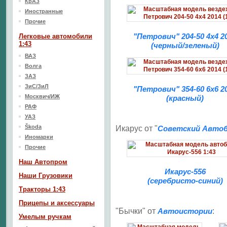
КрАЗ
Иностранные
Прочие
"Петрович" 204-50 4x4 2
Легковые автомобили
1:43
(черный/зеленый)
ВАЗ
Волга
ЗАЗ
ЗиС/ЗиЛ
"Петрович" 354-60 6x6 2
Москвич/ИЖ
(красный)
РАФ
УАЗ
Škoda
Икарус от "
Советский Автоб
Иномарки
Прочие
Наш Aвтопром
Икарус-556
Наши Грузовики
(серебристо-синий)
Тракторы 1:43
Прицепы и аксессуары
"Бычки" от
Автоистории
:
Умелым ручкам