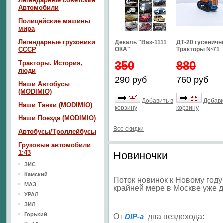
Легендарные советские
Автомобили
Полицейские машины
мира
Легендарные грузовики
Декаль "Ваз-1111
ДТ-20 гусенич
СССР
ОКА"
Тракторы №71
350
880
Тракторы. История,
люди
290 руб
760 руб
Наши Автобусы
(MODIMIO)
Добавить в
Добави
Наши Танки (MODIMIO)
корзину
корзину
Наши Поезда (MODIMIO)
Все скидки
Автобусы/Троллейбусы
Грузовые автомобили
1:43
Новиночки
ЗИС
Камский
Поток новинок к Новому году
МАЗ
крайней мере в Москве уже д
УРАЛ
ЗИЛ
Горький
От
DIP-а
два вездехода: