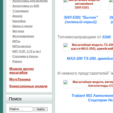
Аксессуары для моделей
Аксессуары от AVD
'Стекляшки'
Декали
ЗИЛ-5301 "Бычок"
З
Наклейки
(зеленый-серый)
(
Шины и диски
Фигурки
Фототравление
Топливозаправщики от
SSM
:
КИТы
КИТы-металл
КИТ (1:87, 1:72 и др.)
Стеллажи и боксы
МАЗ-200 ТЗ-200, армейс
Разное
Модели других
масштабов
И немного представителей "
МотоТехника
Комиссионные модели
Trabant 601 Автолег
Поиск
Соцстран №