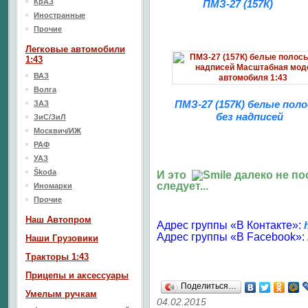
КрАЗ
ПМЗ-27 (157К)
Иностранные
Прочие
Легковые автомобили
1:43
ВАЗ
Волга
ПМЗ-27 (157К) белые поло
ЗАЗ
без надписей
ЗиС/ЗиЛ
Москвич/ИЖ
РАФ
УАЗ
Škoda
И это
далеко не по
следует...
Иномарки
Прочие
Наш Aвтопром
Адрес группы «В Контакте»:
Адрес группы «В Facebook»:
Наши Грузовики
Тракторы 1:43
Прицепы и аксессуары
Поделиться…
Умелым ручкам
04.02.2015