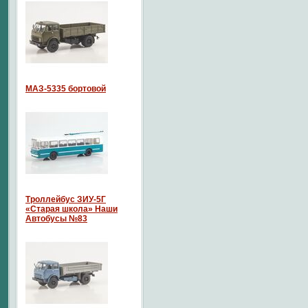
МАЗ-5335 бортовой
Троллейбус ЗИУ-5Г
«Старая школа» Наши
Автобусы №83