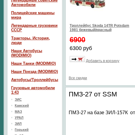
Легендарные советские
Автомобили
Полицейские машины
мира
Легендарные грузовики
Троллейбус Skoda 14TR Potsdam
СССР
1981 бежевый/красный
6900
Тракторы. История,
люди
6300 руб
Наши Автобусы
(MODIMIO)
Добавить в корзину
Наши Танки (MODIMIO)
Наши Поезда (MODIMIO)
Все скидки
Автобусы/Троллейбусы
Грузовые автомобили
1:43
ПМЗ-27 от SSM
ЗИС
Камский
МАЗ
ПМЗ-27 на базе ЗИЛ-157К о
УРАЛ
ЗИЛ
Горький