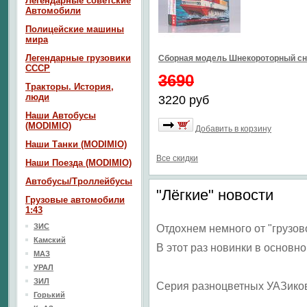
Легендарные советские
Автомобили
Полицейские машины
мира
Легендарные грузовики
Сборная модель Шнекороторный сн
СССР
3690
Тракторы. История,
люди
3220 руб
Наши Автобусы
(MODIMIO)
Добавить в корзину
Наши Танки (MODIMIO)
Все скидки
Наши Поезда (MODIMIO)
Автобусы/Троллейбусы
"Лёгкие" новости
Грузовые автомобили
1:43
ЗИС
Отдохнем немного от "грузов
Камский
В этот раз новинки в основно
МАЗ
УРАЛ
ЗИЛ
Серия разноцветных УАЗиков
Горький