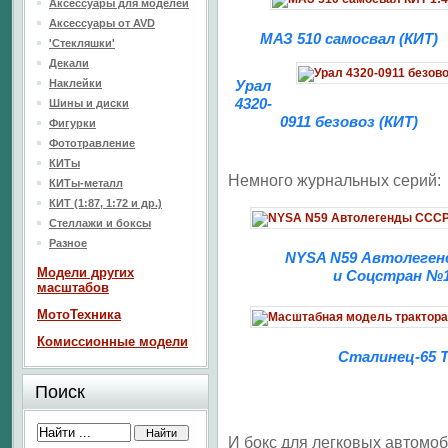
Аксессуары для моделей
Аксессуары от AVD
МАЗ 510 самосвал (КИТ)
'Стекляшки'
Декали
Наклейки
Урал
4320-
Шины и диски
0911 безовоз (КИТ)
Фигурки
Фототравление
КИТы
Немного журнальных серий:
КИТы-металл
КИТ (1:87, 1:72 и др.)
Стеллажи и боксы
Разное
NYSA N59 Автолеге
Модели других
и Соцстран №
масштабов
МотоТехника
Комиссионные модели
Сталинец-65 
Поиск
И бокс для легковых автомоб