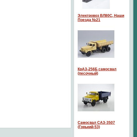
Электровоз ВЛ80С, Наши
Поезда №21
КрАЗ-256Б самосвал
(песочный)
Самосвал САЗ-3507
(Горький-53)