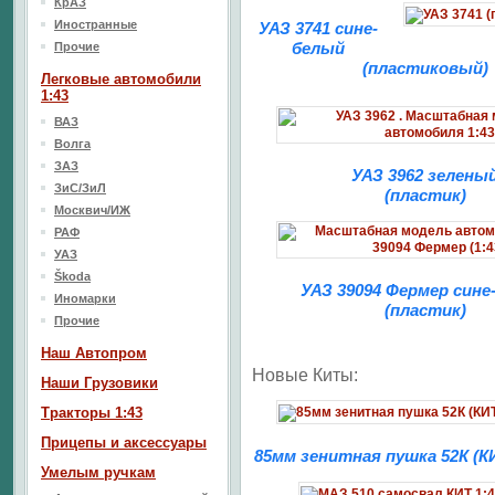
КрАЗ
Иностранные
УАЗ 3741 сине-
белый
Прочие
(пластиковый)
Легковые автомобили
1:43
ВАЗ
Волга
ЗАЗ
УАЗ 3962 зелены
ЗиС/ЗиЛ
(пластик)
Москвич/ИЖ
РАФ
УАЗ
Škoda
УАЗ 39094 Фермер сине
Иномарки
(пластик)
Прочие
Наш Aвтопром
Новые Киты:
Наши Грузовики
Тракторы 1:43
Прицепы и аксессуары
85мм зенитная пушка 52К (К
Умелым ручкам