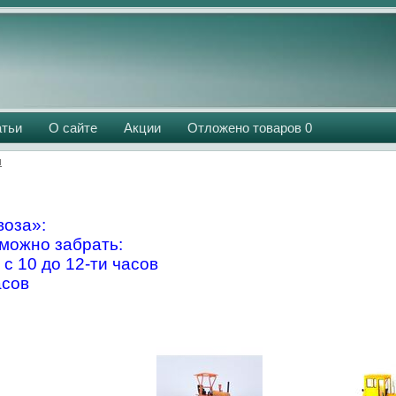
атьи
О сайте
Акции
Отложено товаров
0
и
оза»:
можно забрать:
 с 10 до 12-ти часов
асов