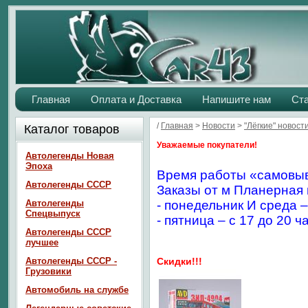
Главная
Оплата и Доставка
Напишите нам
Ст
/
Главная
>
Новости
>
"Лёгкие" новост
Каталог товаров
Уважаемые покупатели!
Автолегенды Новая
Эпоха
Время работы «самовыв
Автолегенды СССР
Заказы от м Планерная 
Автолегенды
- понедельник И среда –
Спецвыпуск
- пятница – с 17 до 20 ч
Автолегенды СССР
лучшее
Автолегенды СССР -
Скидки!!!
Грузовики
Автомобиль на службе