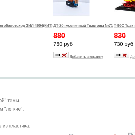
егоболотоход ЗИЛ-4904(КИТ)
ДТ-20 гусеничный Тракторы №71
Т-90С Трак
880
830
760 руб
730 руб
Добавить в корзину
До
ой" темы.
м "легкие".
 из пластика: