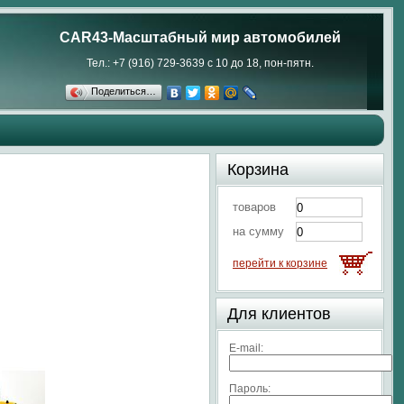
CAR43-Масштабный мир автомобилей
Тел.: +7 (916) 729-3639 с 10 до 18, пон-пятн.
Поделиться…
Корзина
товаров
на сумму
перейти к корзине
Для клиентов
E-mail:
Пароль: