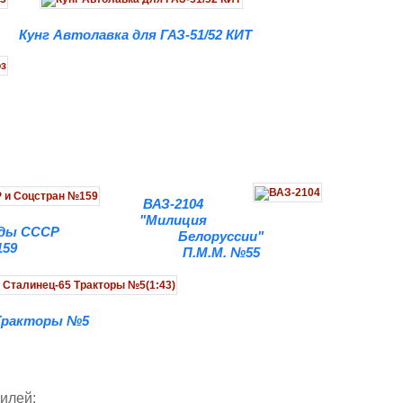
Кунг Автолавка для ГАЗ-51/52 КИТ
ВАЗ-2104
"Милиция
нды СССР
Белоруссии"
159
П.М.М. №55
Тракторы №5
илей: