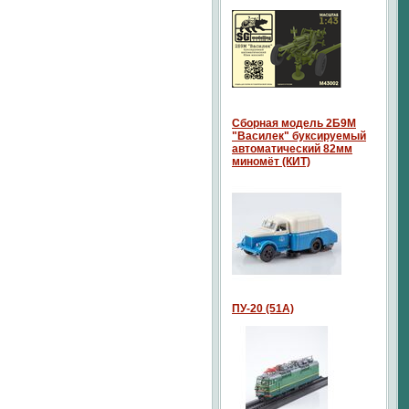
Сборная модель 2Б9М
"Василек" буксируемый
автоматический 82мм
миномёт (КИТ)
ПУ-20 (51А)