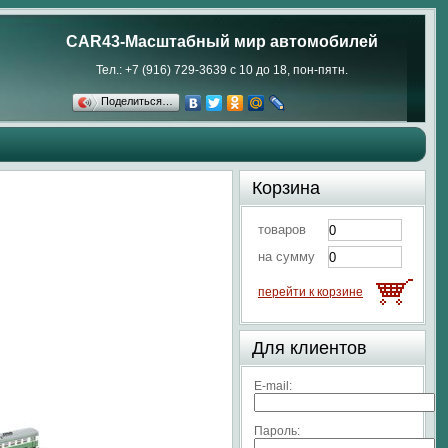
CAR43-Масштабный мир автомобилей
Тел.: +7 (916) 729-3639 с 10 до 18, пон-пятн.
Поделиться…
Корзина
товаров
на сумму
перейти к корзине
Для клиентов
E-mail:
Пароль: