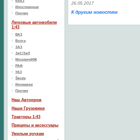
КрАЗ
26.05.2017
Иностранные
К другим новостям
Прочие
Легковые автомобили
1:43
ВАЗ
Волга
ЗАЗ
ЗиС/ЗиЛ
Москвич/ИЖ
РАФ
УАЗ
Škoda
Иномарки
Прочие
Наш Aвтопром
Наши Грузовики
Тракторы 1:43
Прицепы и аксессуары
Умелым ручкам