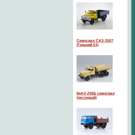
Самосвал САЗ-3507
(Горький-53)
КрАЗ-256Б самосвал
(песочный)