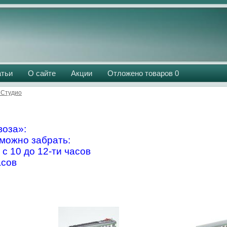
атьи
О сайте
Акции
Отложено товаров
0
 Студио
оза»:
можно забрать:
 с 10 до 12-ти часов
асов