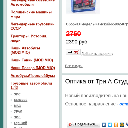
Легендарные советские
Автомобили
Полицейские машины
мира
Легендарные грузовики
Сборная модель Камский-65802-87(
СССР
2760
Тракторы. История,
люди
2390 руб
Наши Автобусы
(MODIMIO)
Добавить в корзину
Наши Танки (MODIMIO)
Все скидки
Наши Поезда (MODIMIO)
Автобусы/Троллейбусы
Оптика от Три А Сту
Грузовые автомобили
1:43
ЗИС
Новый производитель на на
Камский
Основное направление -
опт
МАЗ
УРАЛ
ЗИЛ
Горький
Поделиться…