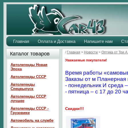
Главная
Оплата и Доставка
Напишите нам
Ст
/
Главная
>
Новости
>
Оптика от Три А
Каталог товаров
Уважаемые покупатели!
Автолегенды Новая
Эпоха
Время работы «самовыв
Автолегенды СССР
Заказы от м Планерная 
Автолегенды
- понедельник И среда –
Спецвыпуск
- пятница – с 17 до 20 ч
Автолегенды СССР
лучшее
Автолегенды СССР -
Скидки!!!
Грузовики
Автомобиль на службе