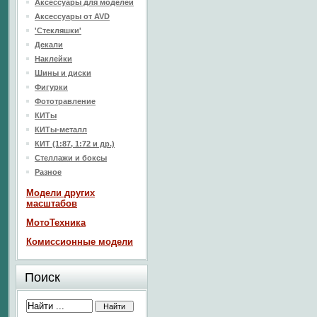
Аксессуары для моделей
Аксессуары от AVD
'Стекляшки'
Декали
Наклейки
Шины и диски
Фигурки
Фототравление
КИТы
КИТы-металл
КИТ (1:87, 1:72 и др.)
Стеллажи и боксы
Разное
Модели других
масштабов
МотоТехника
Комиссионные модели
Поиск