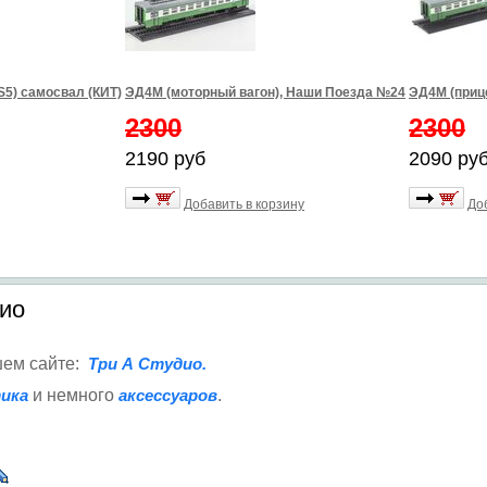
S5) самосвал (КИТ)
ЭД4М (моторный вагон), Наши Поезда №24
ЭД4М (приц
2300
2300
2190 руб
2090 ру
Добавить в корзину
До
дио
шем сайте:
Три А Студио.
ика
и немного
аксессуаров
.