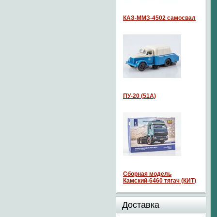
КАЗ-ММЗ-4502 самосвал
ПУ-20 (51А)
Сборная модель
Камский-6460 тягач (КИТ)
Доставка