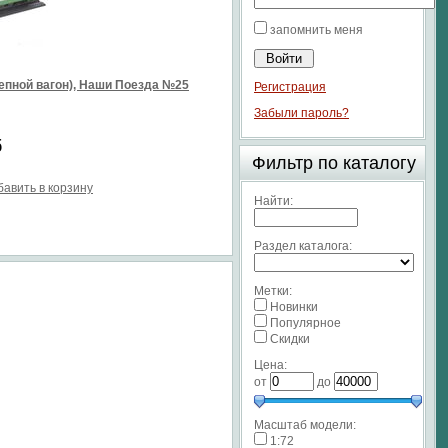
запомнить меня
епной вагон), Наши Поезда №25
Регистрация
Забыли пароль?
б
Фильтр по каталогу
бавить в корзину
Найти:
Раздел каталога:
Метки:
Новинки
Популярное
Скидки
Цена:
от
до
Масштаб модели:
1:72