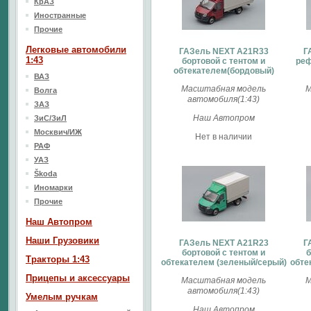
КрАЗ
Иностранные
Прочие
Легковые автомобили
ГАЗель NEXT A21R33
Г
1:43
бортовой c тентом и
реф
обтекателем(бордовый)
ВАЗ
Масштабная модель
М
Волга
автомобиля(1:43)
ЗАЗ
Наш Автопром
ЗиС/ЗиЛ
Москвич/ИЖ
Нет в наличии
РАФ
УАЗ
Škoda
Иномарки
Прочие
Наш Aвтопром
Наши Грузовики
ГАЗель NEXT A21R23
Г
бортовой с тентом и
б
Тракторы 1:43
обтекателем (зеленый/серый)
обте
Прицепы и аксессуары
Масштабная модель
М
автомобиля(1:43)
Умелым ручкам
Наш Автопром