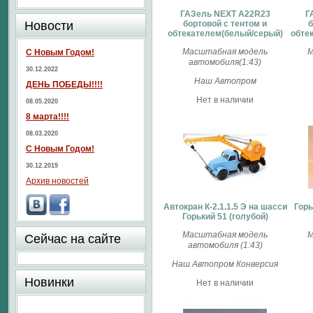
ГАЗель NEXT A22R23
Г
Новости
бортовой c тентом и
б
обтекателем(белый/серый)
обте
Масштабная модель
М
С Новым Годом!
автомобиля(1:43)
30.12.2022
Наш Автопром
ДЕНЬ ПОБЕДЫ!!!!
Нет в наличии
08.05.2020
8 марта!!!!
08.03.2020
С Новым Годом!
30.12.2019
Архив новостей
Автокран К-2.1.1.5 Э на шасси
Горь
Горький 51 (голубой)
Масштабная модель
М
Сейчас на сайте
автомобиля (1:43)
Наш Автопром Конверсия
Новинки
Нет в наличии