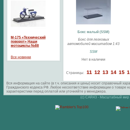
Бокс малый (SSM)
М-175 «Технический
Бокс для легковых
поворот» Наши
автомобилей масштабом 1:43
мотоциклы №88
SSM
Все новинки
Нет в наличии
11
12
13
14
15
1
Страницы:
Вся информация на сайте (в т.ч. описания и цены) носит справочный ха
Гражданского кодекса РФ. Любое несоответствие информации о товаре 
характеристики перед оплатой или уточняйте у менеджера.
(c) CAR43 - Масштабный мир