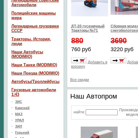
Легендарные советские
Автомобили
Полицейские машины
мира
Легендарные грузовики
ДТ-20 гусеничный
Сборная моде
СССР
Тракторы №71
снегоболотохо
880
3690
Тракторы. История,
люди
760 руб
3220 руб
Наши Автобусы
(MODIMIO)
Добавить в
Добав
Наши Танки (MODIMIO)
корзину
Наши Поезда (MODIMIO)
Все скидки
Автобусы/Троллейбусы
Грузовые автомобили
1:43
Наш Aвтопром
ЗИС
Камский
Производ
найти:
МАЗ
модели
УРАЛ
ЗИЛ
Горький