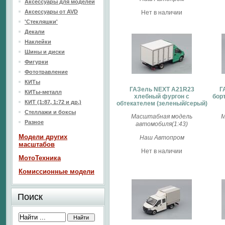
Аксессуары для моделей
Аксессуары от AVD
Нет в наличии
'Стекляшки'
Декали
Наклейки
Шины и диски
Фигурки
Фототравление
КИТы
ГАЗель NEXT A21R23
Г
КИТы-металл
хлебный фургон с
бор
КИТ (1:87, 1:72 и др.)
обтекателем (зеленый/серый)
Стеллажи и боксы
Масштабная модель
М
Разное
автомобиля(1:43)
Модели других
Наш Автопром
масштабов
Нет в наличии
МотоТехника
Комиссионные модели
Поиск