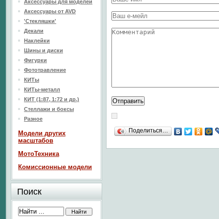
Аксессуары для моделей
Аксессуары от AVD
'Стекляшки'
Декали
Наклейки
Шины и диски
Фигурки
Фототравление
КИТы
КИТы-металл
КИТ (1:87, 1:72 и др.)
Стеллажи и боксы
Разное
Поделиться…
Модели других
масштабов
МотоТехника
Комиссионные модели
Поиск