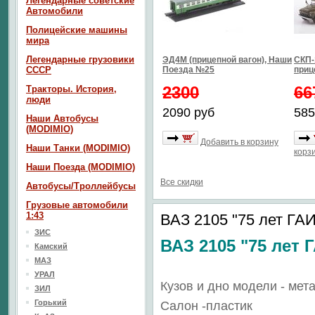
Легендарные советские
Автомобили
Полицейские машины
мира
Легендарные грузовики
ЭД4М (прицепной вагон), Наши
СКП-1
СССР
Поезда №25
приц
2300
66
Тракторы. История,
люди
2090 руб
585
Наши Автобусы
(MODIMIO)
Добавить в корзину
Наши Танки (MODIMIO)
корз
Наши Поезда (MODIMIO)
Все скидки
Автобусы/Троллейбусы
Грузовые автомобили
1:43
ВАЗ 2105 "75 лет ГАИ
ЗИС
ВАЗ 2105 "75 лет 
Камский
МАЗ
УРАЛ
Кузов и дно модели - мет
ЗИЛ
Горький
Салон -пластик