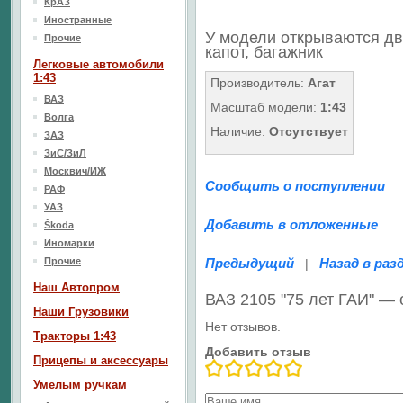
КрАЗ
Иностранные
У модели открываются дв
Прочие
капот, багажник
Легковые автомобили
1:43
Производитель:
Агат
ВАЗ
Масштаб модели:
1:43
Волга
Наличие:
Отсутствует
ЗАЗ
ЗиС/ЗиЛ
Москвич/ИЖ
Сообщить о поступлении
РАФ
УАЗ
Добавить в отложенные
Škoda
Иномарки
Прочие
Предыдущий
Назад в раз
|
Наш Aвтопром
ВАЗ 2105 "75 лет ГАИ" —
Наши Грузовики
Нет отзывов.
Тракторы 1:43
Добавить отзыв
Прицепы и аксессуары
Умелым ручкам