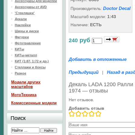
Аксессуары для моделей
Аксессуары от AVD
Doctor Decal
Производитель:
'Стекляшки'
Масштаб модели:
1:43
Декали
Наличие:
ЕСТЬ
Наклейки
Шины и диски
Фигурки
руб
240
Фототравление
КИТы
КИТы-металл
Добавить в отложенные
КИТ (1:87, 1:72 и др.)
Стеллажи и боксы
Предыдущий
Назад в раз
|
Разное
Модели других
Декаль LADA 1200 Ралли 1
масштабов
1974 — отзывы
МотоТехника
Нет отзывов.
Комиссионные модели
Добавить отзыв
Поиск