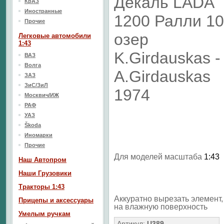
Декаль LADA
КрАЗ
Иностранные
1200 Ралли 1
Прочие
озер
Легковые автомобили
1:43
K.Girdauskas -
ВАЗ
Волга
A.Girdauskas
ЗАЗ
ЗиС/ЗиЛ
1974
Москвич/ИЖ
РАФ
УАЗ
Škoda
Иномарки
Прочие
Для моделей масштаба
1:43
Наш Aвтопром
Наши Грузовики
Тракторы 1:43
Аккуратно вырезать элемент, 
Прицепы и аксессуары
на влажную поверхность
Умелым ручкам
Артикул:
U389