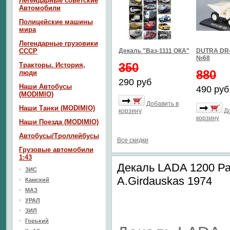
Легендарные советские
Автомобили
Полицейские машины
мира
Легендарные грузовики
СССР
Декаль "Ваз-1111 ОКА"
DUTRA DR-
№68
350
Тракторы. История,
880
люди
290 руб
Наши Автобусы
490 руб
(MODIMIO)
Добавить в
Наши Танки (MODIMIO)
корзину
Д
корзину
Наши Поезда (MODIMIO)
Автобусы/Троллейбусы
Все скидки
Грузовые автомобили
1:43
Декаль LADA 1200 Рал
ЗИС
A.Girdauskas 1974
Камский
МАЗ
УРАЛ
ЗИЛ
Горький