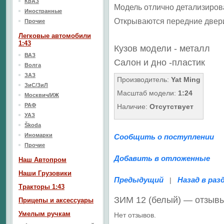
КрАЗ
Модель отлично детализиров
Иностранные
Открываются передние двер
Прочие
Легковые автомобили
1:43
Кузов модели - металл
ВАЗ
Салон
и дно
-пластик
Волга
ЗАЗ
Производитель:
Yat Ming
ЗиС/ЗиЛ
Масштаб модели:
1:24
Москвич/ИЖ
РАФ
Наличие:
Отсутствует
УАЗ
Škoda
Иномарки
Сообщить о поступлении
Прочие
Добавить в отложенные
Наш Aвтопром
Наши Грузовики
Предыдущий
Назад в раз
|
Тракторы 1:43
ЗИМ 12 (белый) — отзыв
Прицепы и аксессуары
Умелым ручкам
Нет отзывов.