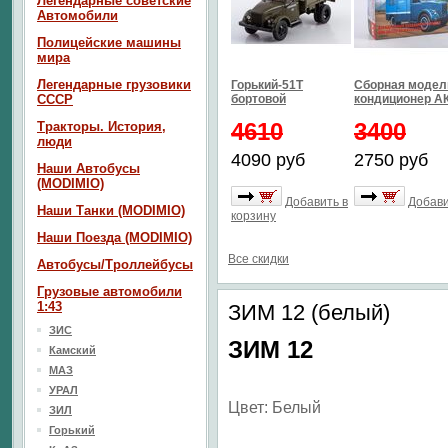
Легендарные советские
Автомобили
Полицейские машины
мира
Легендарные грузовики
Горький-51Т
Сборная модел
СССР
бортовой
кондиционер АК
4610
3400
Тракторы. История,
люди
4090 руб
2750 руб
Наши Автобусы
(MODIMIO)
Добавить в
Добави
Наши Танки (MODIMIO)
корзину
Наши Поезда (MODIMIO)
Все скидки
Автобусы/Троллейбусы
Грузовые автомобили
1:43
ЗИМ 12 (белый)
ЗИС
ЗИМ 12
Камский
МАЗ
УРАЛ
Цвет: Белый
ЗИЛ
Горький