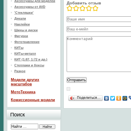
Аксессуары для моделей
Добавить отзыв
Аксессуары от AVD
'Стекляшки'
Декали
Наклейки
Шины и диски
Фигурки
Фототравление
КИТы
КИТы-металл
КИТ (1:87, 1:72 и др.)
Стеллажи и боксы
Разное
Модели других
масштабов
МотоТехника
Поделиться…
Комиссионные модели
Поиск