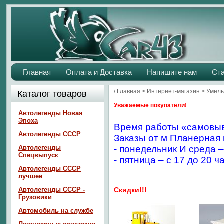
Главная
Оплата и Доставка
Напишите нам
Ст
/
Главная
>
Интернет-магазин
>
Умелы
Каталог товаров
Уважаемые покупатели!
Автолегенды Новая
Эпоха
Время работы «самовыв
Автолегенды СССР
Заказы от м Планерная 
Автолегенды
- понедельник И среда –
Спецвыпуск
- пятница – с 17 до 20 ч
Автолегенды СССР
лучшее
Автолегенды СССР -
Скидки!!!
Грузовики
Автомобиль на службе