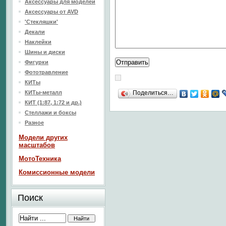
Аксессуары для моделей
Аксессуары от AVD
'Стекляшки'
Декали
Наклейки
Шины и диски
Фигурки
Фототравление
КИТы
КИТы-металл
Поделиться…
КИТ (1:87, 1:72 и др.)
Стеллажи и боксы
Разное
Модели других
масштабов
МотоТехника
Комиссионные модели
Поиск