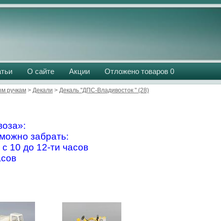
атьи
О сайте
Акции
Отложено товаров
0
м ручкам
>
Декали
>
Декаль "ДПС-Владивосток " (28)
оза»:
можно забрать:
 с 10 до 12-ти часов
асов