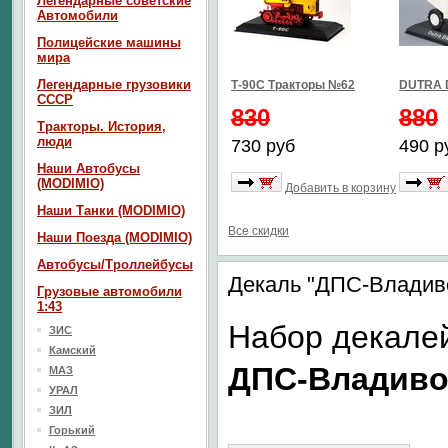
Легендарные советские
Автомобили
Полицейские машины
мира
Легендарные грузовики
Т-90С Тракторы №62
DUTRA 
СССР
830
880
Тракторы. История,
люди
730 руб
490 р
Наши Автобусы
(MODIMIO)
Добавить в корзину
Наши Танки (MODIMIO)
Все скидки
Наши Поезда (MODIMIO)
Автобусы/Троллейбусы
Декаль "ДПС-Владиво
Грузовые автомобили
1:43
Набор декале
ЗИС
Камский
ДПС-Владиво
МАЗ
УРАЛ
ЗИЛ
Горький