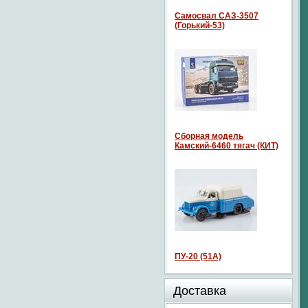
Самосвал САЗ-3507
(Горький-53)
Сборная модель
Камский-6460 тягач (КИТ)
ПУ-20 (51А)
Доставка