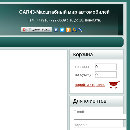
CAR43-Масштабный мир автомобилей
Тел.: +7 (916) 729-3639 с 10 до 18, пон-пятн.
Поделиться…
Корзина
товаров
на сумму
перейти к корзине
Для клиентов
E-mail:
Пароль: