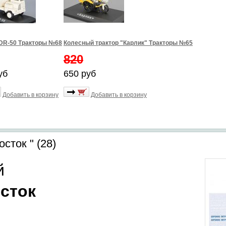
DR-50 Тракторы №68
Колесный трактор "Карлик" Тракторы №65
820
уб
650 руб
Добавить в корзину
Добавить в корзину
сток " (28)
й
сток