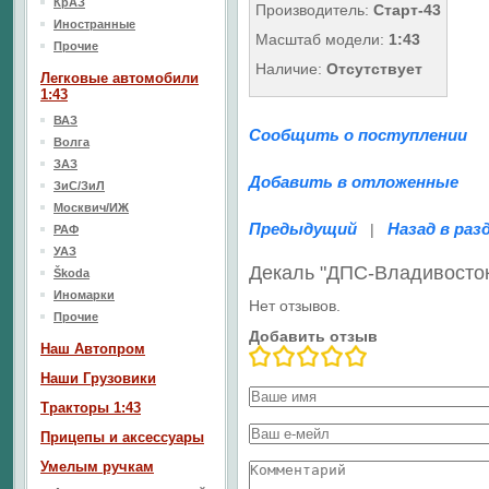
КрАЗ
Производитель:
Старт-43
Иностранные
Масштаб модели:
1:43
Прочие
Наличие:
Отсутствует
Легковые автомобили
1:43
ВАЗ
Сообщить о поступлении
Волга
ЗАЗ
Добавить в отложенные
ЗиС/ЗиЛ
Москвич/ИЖ
Предыдущий
Назад в раз
|
РАФ
УАЗ
Декаль "ДПС-Владивосток
Škoda
Иномарки
Нет отзывов.
Прочие
Добавить отзыв
Наш Aвтопром
Наши Грузовики
Тракторы 1:43
Прицепы и аксессуары
Умелым ручкам