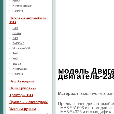
КрАЗ
Иностранные
Прочие
Легковые автомобили
1:43
ВАЗ
Волга
ЗАЗ
ЗиС/ЗиЛ
Москвич/ИЖ
РАФ
УАЗ
Škoda
модель Двиг
Иномарки
двигатель-23
Прочие
Наш Aвтопром
Наши Грузовики
Материал
- смола+
фототрав
Тракторы 1:43
Прицепы и аксессуары
Предназначен для автомобиле
- МАЗ-551603 и его модифик
Умелым ручкам
- МАЗ-54326 и его модифика