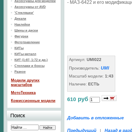
Аксессуары для моделей
- МАЗ-6422 и его модификац
Аксессуары от AVD
'Стекляшки'
Декали
Наклейки
Шины и диски
Фигурки
Фототравление
КИТы
КИТы-металл
Артикул:
UMI022
КИТ (1:87, 1:72 и др.)
Стеллажи и боксы
UMI
Производитель:
Разное
Масштаб модели:
1:43
Модели других
Наличие:
ЕСТЬ
масштабов
МотоТехника
руб
610
Комиссионные модели
Поиск
Добавить в отложенные
Предыдущий
Назад в раз
|