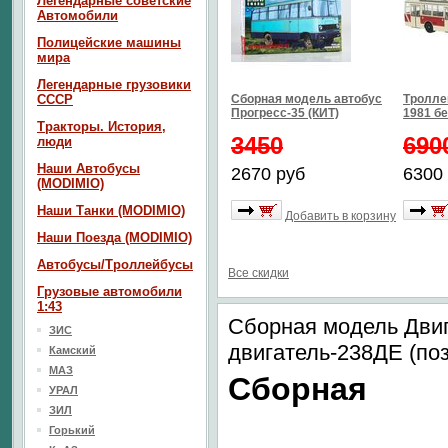
Легендарные советские
Автомобили
Полицейские машины
мира
Легендарные грузовики
СССР
Сборная модель автобус
Тролле
Прогресс-35 (КИТ)
1981 б
Тракторы. История,
3450
690
люди
Наши Автобусы
2670 руб
6300
(MODIMIO)
Наши Танки (MODIMIO)
Добавить в корзину
Наши Поезда (MODIMIO)
Автобусы/Троллейбусы
Все скидки
Грузовые автомобили
1:43
Сборная модель Дви
ЗИС
двигатель-238ДЕ (по
Камский
МАЗ
Сборная
УРАЛ
ЗИЛ
Горький