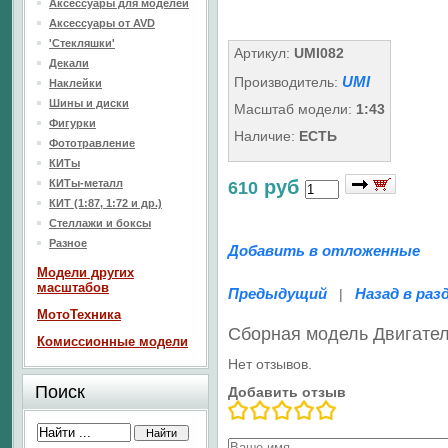
Аксессуары для моделей
Аксессуары от AVD
'Стекляшки'
Артикул:
UMI082
Декали
UMI
Производитель:
Наклейки
Шины и диски
Масштаб модели:
1:43
Фигурки
Наличие:
ЕСТЬ
Фототравление
КИТы
руб
КИТы-металл
610
КИТ (1:87, 1:72 и др.)
Стеллажи и боксы
Разное
Добавить в отложенные
Модели других
масштабов
Предыдущий
Назад в раз
|
МотоТехника
Сборная модель Двигате
Комиссионные модели
Нет отзывов.
Поиск
Добавить отзыв