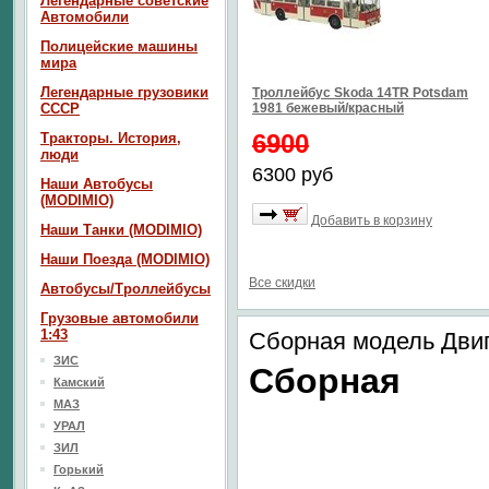
Легендарные советские
Автомобили
Полицейские машины
мира
Легендарные грузовики
Троллейбус Skoda 14TR Potsdam
СССР
1981 бежевый/красный
6900
Тракторы. История,
люди
6300 руб
Наши Автобусы
(MODIMIO)
Добавить в корзину
Наши Танки (MODIMIO)
Наши Поезда (MODIMIO)
Все скидки
Автобусы/Троллейбусы
Грузовые автомобили
1:43
Сборная модель Двиг
ЗИС
Сборная
Камский
МАЗ
УРАЛ
ЗИЛ
Горький