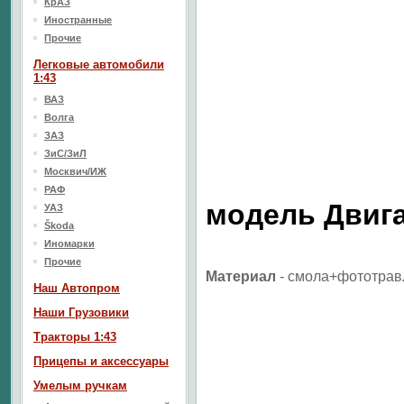
КрАЗ
Иностранные
Прочие
Легковые автомобили
1:43
ВАЗ
Волга
ЗАЗ
ЗиС/ЗиЛ
Москвич/ИЖ
РАФ
модель Двига
УАЗ
Škoda
Иномарки
Прочие
Материал
- смола+
фототрав
Наш Aвтопром
Наши Грузовики
Тракторы 1:43
Прицепы и аксессуары
Умелым ручкам