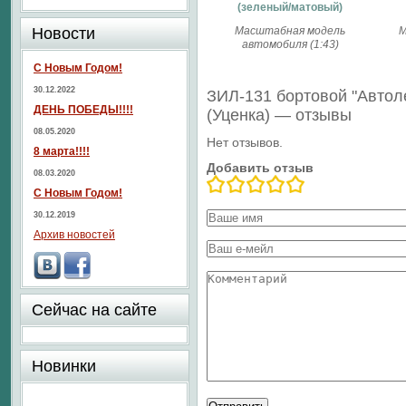
(зеленый/матовый)
Новости
Масштабная модель
М
автомобиля (1:43)
С Новым Годом!
30.12.2022
ЗИЛ-131 бортовой "Авто
ДЕНЬ ПОБЕДЫ!!!!
(Уценка) — отзывы
08.05.2020
Нет отзывов.
8 марта!!!!
Добавить отзыв
08.03.2020
С Новым Годом!
30.12.2019
Архив новостей
Сейчас на сайте
Новинки