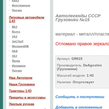
КрАЗ
Иностранные
Прочие
Автолегенды СССР
Легковые автомобили
Грузовики №15
1:43
ВАЗ
Волга
материал - металл/
пласти
ЗАЗ
ЗиС/ЗиЛ
Отломано правое зеркал
Москвич/ИЖ
РАФ
УАЗ
Артикул:
GR015
Škoda
Производитель:
DeAgostini
Иномарки
(Грузовики)
Прочие
Масштаб модели:
1:43
Наш Aвтопром
Наличие:
Отсутствует
Наши Грузовики
Тракторы 1:43
Сообщить о поступлении
Прицепы и аксессуары
Умелым ручкам
Добавить в отложенные