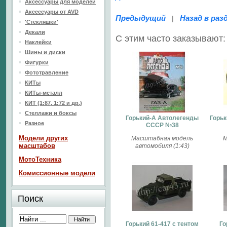
Аксессуары для моделей
Аксессуары от AVD
Предыдущий
Назад в раз
|
'Стекляшки'
Декали
С этим часто заказывают:
Наклейки
Шины и диски
Фигурки
Фототравление
КИТы
КИТы-металл
КИТ (1:87, 1:72 и др.)
Стеллажи и боксы
Горький-А Автолегенды
Горьк
Разное
СССР №38
Модели других
Масштабная модель
М
масштабов
автомобиля (1:43)
МотоТехника
Комиссионные модели
Поиск
Горький 61-417 с тентом
Го