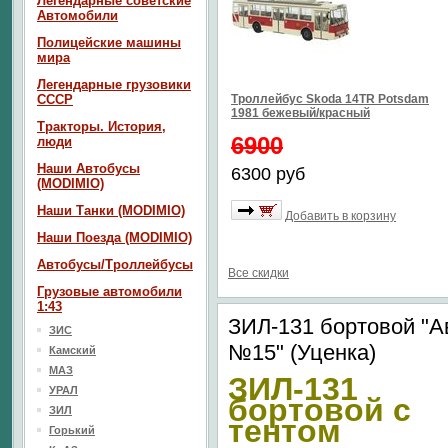
Легендарные советские
Автомобили
Полицейские машины
мира
Легендарные грузовики
СССР
Троллейбус Skoda 14TR Potsdam
1981 бежевый/красный
Тракторы. История,
6900
люди
Наши Автобусы
6300 руб
(MODIMIO)
Наши Танки (MODIMIO)
Добавить в корзину
Наши Поезда (MODIMIO)
Автобусы/Троллейбусы
Все скидки
Грузовые автомобили
1:43
ЗИЛ-131 бортовой "
ЗИС
№15" (Уценка)
Камский
МАЗ
ЗИЛ-131
УРАЛ
бортовой с
ЗИЛ
тентом
Горький