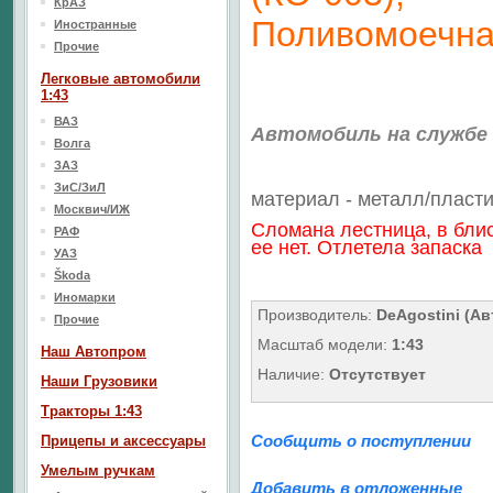
КрАЗ
Поливомоечн
Иностранные
Прочие
Легковые автомобили
1:43
ВАЗ
Автомобиль на службе
Волга
ЗАЗ
ЗиС/ЗиЛ
материал - металл/
пласти
Москвич/ИЖ
Сломана лестница, в бли
РАФ
ее нет. Отлетела запаска
УАЗ
Škoda
Иномарки
Производитель:
DeAgostini (Ав
Прочие
Масштаб модели:
1:43
Наш Aвтопром
Наличие:
Отсутствует
Наши Грузовики
Тракторы 1:43
Сообщить о поступлении
Прицепы и аксессуары
Умелым ручкам
Добавить в отложенные