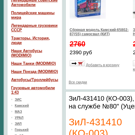
Легендарные советские
Автомобили
Полицейские машины
мира
Легендарные грузовики
СССР
Сборная модель Камский-65802-
Э
87(S5) самосвал (КИТ)
Тракторы. История,
2760
люди
Наши Автобусы
2390 руб
(MODIMIO)
Наши Танки (MODIMIO)
Добавить в корзину
к
Наши Поезда (MODIMIO)
Автобусы/Троллейбусы
Все скидки
Грузовые автомобили
1:43
ЗиЛ-431410 (КО-003)
ЗИС
на службе №80" (Уце
Камский
МАЗ
УРАЛ
ЗиЛ-431410
ЗИЛ
Горький
(КО-003),