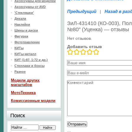
Аксессуары для моделей
Аксессуары от AVD
Предыдущий
Назад в раз
|
'Стекляшки'
Декали
ЗиЛ-431410 (КО-003), По
Наклейки
№80" (Уценка) — отзывы
Шины и диски
Фигурки
Нет отзывов.
Фототравление
Добавить отзыв
КИТы
КИТы-металл
КИТ (1:87, 1:72 и др.)
Стеллажи и боксы
Разное
Модели других
масштабов
МотоТехника
Комиссионные модели
Поиск