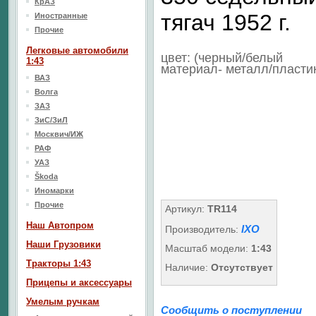
КрАЗ
тягач 1952 г.
Иностранные
Прочие
Легковые автомобили
цвет: (черный/белый
1:43
материал- металл/пласти
ВАЗ
Волга
ЗАЗ
ЗиС/ЗиЛ
Москвич/ИЖ
РАФ
УАЗ
Škoda
Иномарки
Прочие
Артикул:
TR114
Наш Aвтопром
IXO
Производитель:
Наши Грузовики
Масштаб модели:
1:43
Тракторы 1:43
Наличие:
Отсутствует
Прицепы и аксессуары
Умелым ручкам
Сообщить о поступлении