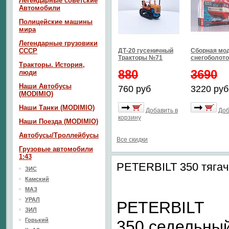
Легендарные советские
Автомобили
Полицейские машины
мира
Легендарные грузовики
СССР
ДТ-20 гусеничный
Сборная мо
Тракторы №71
снегоболото
Тракторы. История,
880
3690
люди
Наши Автобусы
760 руб
3220 руб
(MODIMIO)
Наши Танки (MODIMIO)
Добавить в
Доб
корзину
Наши Поезда (MODIMIO)
Автобусы/Троллейбусы
Все скидки
Грузовые автомобили
1:43
PETERBILT 350 тягач
ЗИС
Камский
МАЗ
УРАЛ
PETERBILT
ЗИЛ
Горький
350 седельны