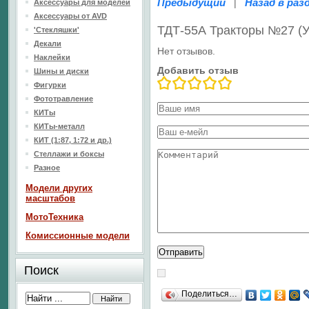
Предыдущий
Назад в раз
|
Аксессуары для моделей
Аксессуары от AVD
ТДТ-55А Тракторы №27 (
'Стекляшки'
Декали
Нет отзывов.
Наклейки
Добавить отзыв
Шины и диски
Фигурки
Фототравление
КИТы
КИТы-металл
КИТ (1:87, 1:72 и др.)
Стеллажи и боксы
Разное
Модели других
масштабов
МотоТехника
Комиссионные модели
Поиск
Поделиться…