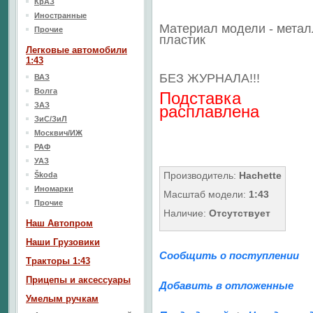
КрАЗ
Иностранные
Материал модели - метал
Прочие
пластик
Легковые автомобили
1:43
БЕЗ ЖУРНАЛА!!!
ВАЗ
Волга
Подставка
ЗАЗ
расплавлена
ЗиС/ЗиЛ
Москвич/ИЖ
РАФ
УАЗ
Производитель:
Hachette
Škoda
Иномарки
Масштаб модели:
1:43
Прочие
Наличие:
Отсутствует
Наш Aвтопром
Наши Грузовики
Сообщить о поступлении
Тракторы 1:43
Прицепы и аксессуары
Добавить в отложенные
Умелым ручкам