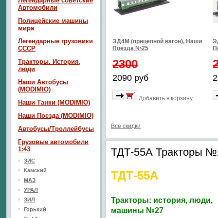
Легендарные советские
Автомобили
Полицейские машины
мира
Легендарные грузовики
ЭД4М (прицепной вагон), Наши
Э
СССР
Поезда №25
П
2300
Тракторы. История,
люди
2090 руб
2
Наши Автобусы
(MODIMIO)
Добавить в корзину
Наши Танки (MODIMIO)
Наши Поезда (MODIMIO)
Все скидки
Автобусы/Троллейбусы
Грузовые автомобили
1:43
ТДТ-55А Тракторы №2
ЗИС
Камский
ТДТ-55А
МАЗ
УРАЛ
Тракторы: история, люди,
ЗИЛ
Горький
машины №27