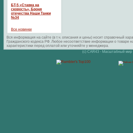
БT-5 «Ставка на
скорость», Броня
отечества Наши Танки
№34
Все новинки
Вся информация на сайте (в т.ч. описания и цены) носит справочный ха
Гражданского кодекса РФ. Любое несоответствие информации о товаре 
характеристики перед оплатой или уточняйте у менеджера.
(c) CAR43 - Масштабный мир