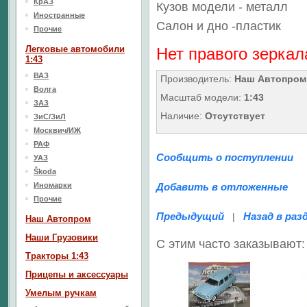
КрАЗ
Кузов модели - металл
Иностранные
Салон
и дно
-пластик
Прочие
Легковые автомобили
Нет правого зеркал
1:43
ВАЗ
Производитель:
Наш Автопром
Волга
Масштаб модели:
1:43
ЗАЗ
Наличие:
Отсутствует
ЗиС/ЗиЛ
Москвич/ИЖ
РАФ
Сообщить о поступлении
УАЗ
Škoda
Иномарки
Добавить в отложенные
Прочие
Предыдущий
Назад в раз
|
Наш Aвтопром
Наши Грузовики
С этим часто заказывают:
Тракторы 1:43
Прицепы и аксессуары
Умелым ручкам