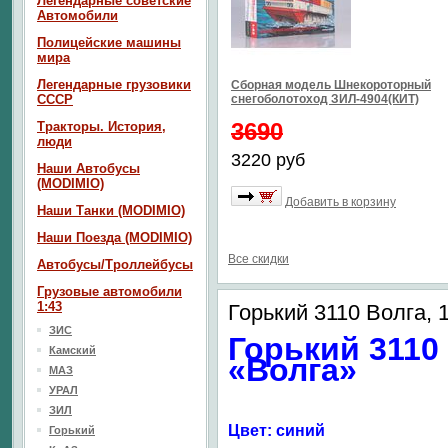
Легендарные советские
Автомобили
Полицейские машины
мира
Легендарные грузовики
Сборная модель Шнекороторный
СССР
снегоболотоход ЗИЛ-4904(КИТ)
3690
Тракторы. История,
люди
3220 руб
Наши Автобусы
(MODIMIO)
Добавить в корзину
Наши Танки (MODIMIO)
Наши Поезда (MODIMIO)
Все скидки
Автобусы/Троллейбусы
Грузовые автомобили
1:43
Горький 3110 Волга, 1
ЗИС
Горький 3110
Камский
«Волга»
МАЗ
УРАЛ
ЗИЛ
Цвет: синий
Горький