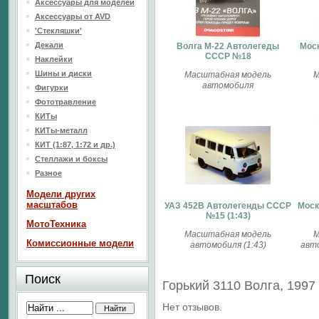
Аксессуары для моделей
Аксессуары от AVD
'Стекляшки'
Декали
Волга М-22 Aвтолегеды
Мос
CCCP №18
Наклейки
Шины и диски
Масштабная модель
М
автомобиля
Фигурки
Фототравление
КИТы
КИТы-металл
КИТ (1:87, 1:72 и др.)
Стеллажи и боксы
Разное
Модели других
масштабов
УАЗ 452B Автолегенды СССР
Моск
№15 (1:43)
МотоТехника
Масштабная модель
М
Комиссионные модели
автомобиля (1:43)
авто
Поиск
Горький 3110 Волга, 1997 
Нет отзывов.