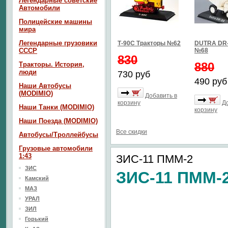
Легендарные советские
Автомобили
Полицейские машины
мира
Легендарные грузовики
Т-90С Тракторы №62
DUTRA DR-
СССР
№68
830
880
Тракторы. История,
люди
730 руб
490 руб
Наши Автобусы
(MODIMIO)
Добавить в
корзину
Д
Наши Танки (MODIMIO)
корзину
Наши Поезда (MODIMIO)
Все скидки
Автобусы/Троллейбусы
Грузовые автомобили
1:43
ЗИС-11 ПММ-2
ЗИС
ЗИС-11 ПММ-
Камский
МАЗ
УРАЛ
ЗИЛ
Горький