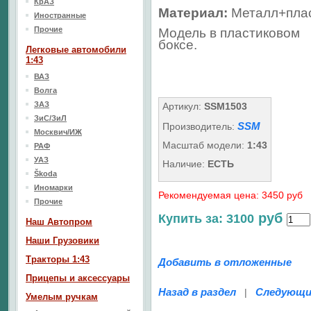
КрАЗ
Материал:
Металл+пла
Иностранные
Прочие
Модель в пластиковом
боксе.
Легковые автомобили
1:43
ВАЗ
Волга
ЗАЗ
Артикул:
SSM1503
ЗиС/ЗиЛ
SSM
Производитель:
Москвич/ИЖ
Масштаб модели:
1:43
РАФ
УАЗ
Наличие:
ЕСТЬ
Škoda
Иномарки
Рекомендуемая цена: 3450 руб
Прочие
руб
Купить за: 3100
Наш Aвтопром
Наши Грузовики
Тракторы 1:43
Добавить в отложенные
Прицепы и аксессуары
Назад в раздел
Следующи
|
Умелым ручкам