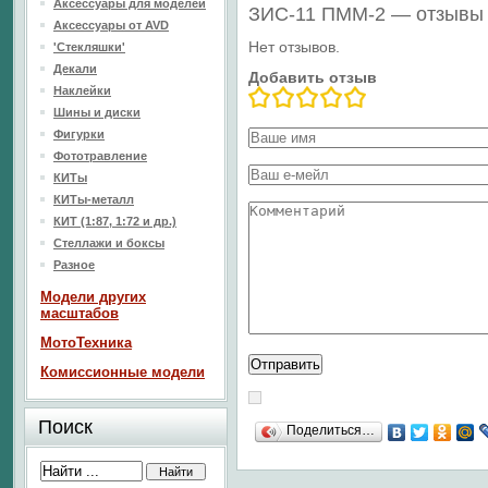
Аксессуары для моделей
ЗИС-11 ПММ-2 — отзывы
Аксессуары от AVD
Нет отзывов.
'Стекляшки'
Декали
Добавить отзыв
Наклейки
Шины и диски
Фигурки
Фототравление
КИТы
КИТы-металл
КИТ (1:87, 1:72 и др.)
Стеллажи и боксы
Разное
Модели других
масштабов
МотоТехника
Комиссионные модели
Поиск
Поделиться…