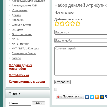
Аксессуары для моделей
Набор декалей Атрибутик
Аксессуары от AVD
'Стекляшки'
Нет отзывов.
Декали
Добавить отзыв
Наклейки
Шины и диски
Фигурки
Фототравление
КИТы
КИТы-металл
КИТ (1:87, 1:72 и др.)
Стеллажи и боксы
Разное
Модели других
масштабов
МотоТехника
Комиссионные модели
Поиск
Поделиться…