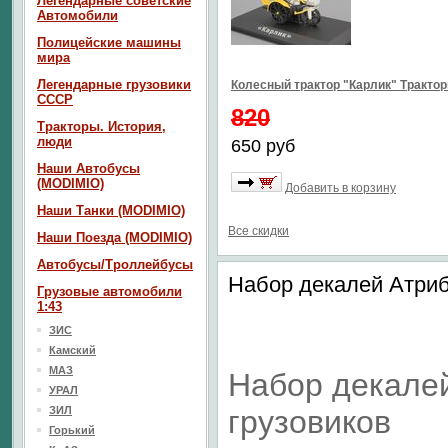
Легендарные советские
Автомобили
Полицейские машины
мира
Легендарные грузовики
Колесный трактор "Карлик" Тракто
СССР
820
Тракторы. История,
люди
650 руб
Наши Автобусы
(MODIMIO)
Добавить в корзину
Наши Танки (MODIMIO)
Все скидки
Наши Поезда (MODIMIO)
Автобусы/Троллейбусы
Набор декалей Атриб
Грузовые автомобили
1:43
ЗИС
Камский
МАЗ
Набор декалей
УРАЛ
ЗИЛ
грузовиков
Горький