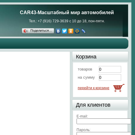
CAR43-Масштабный мир автомобилей
Тел.: +7 (916) 729-3639 с 10 до 18, пон-пятн.
Поделиться…
Корзина
товаров
на сумму
перейти к корзине
Для клиентов
E-mail:
Пароль: