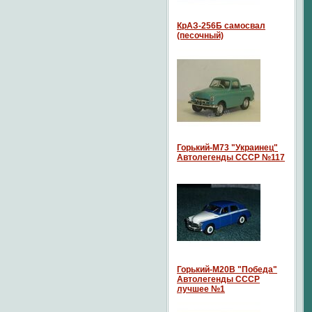
КрАЗ-256Б самосвал
(песочный)
Горький-М73 "Украинец"
Автолегенды СССР №117
Горький-М20В "Победа"
Автолегенды СССР
лучшее №1