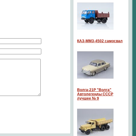
КАЗ-ММЗ-4502 самосвал
Волга-21P "Волга"
Автолегенды СССР
лучшее № 9