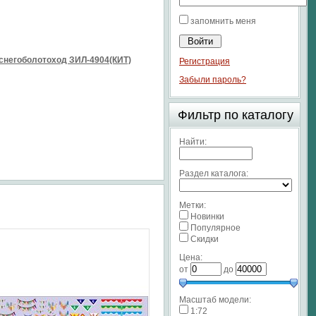
запомнить меня
снегоболотоход ЗИЛ-4904(КИТ)
Регистрация
Забыли пароль?
Фильтр по каталогу
Найти:
Раздел каталога:
Метки:
Новинки
Популярное
Скидки
Цена:
от
до
Масштаб модели:
1:72