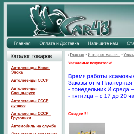
Главная
Оплата и Доставка
Напишите нам
Ст
/
Главная
>
Интернет-магазин
>
Умелы
Каталог товаров
Уважаемые покупатели!
Автолегенды Новая
Эпоха
Время работы «самовыв
Автолегенды СССР
Заказы от м Планерная 
Автолегенды
- понедельник И среда –
Спецвыпуск
- пятница – с 17 до 20 ч
Автолегенды СССР
лучшее
Автолегенды СССР -
Скидки!!!
Грузовики
Автомобиль на службе