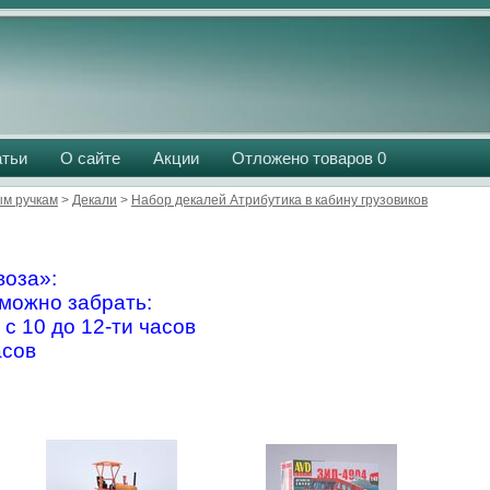
атьи
О сайте
Акции
Отложено товаров
0
м ручкам
>
Декали
>
Набор декалей Атрибутика в кабину грузовиков
оза»:
можно забрать:
 с 10 до 12-ти часов
асов