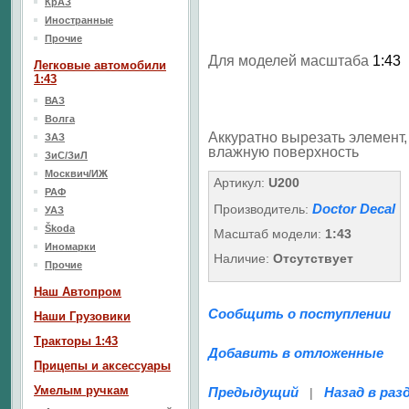
КрАЗ
Иностранные
Прочие
Для моделей масштаба
1:43
Легковые автомобили
1:43
ВАЗ
Волга
Аккуратно вырезать элемент, 
ЗАЗ
влажную поверхность
ЗиС/ЗиЛ
Москвич/ИЖ
Артикул:
U200
РАФ
Doctor Decal
Производитель:
УАЗ
Škoda
Масштаб модели:
1:43
Иномарки
Наличие:
Отсутствует
Прочие
Наш Aвтопром
Сообщить о поступлении
Наши Грузовики
Тракторы 1:43
Добавить в отложенные
Прицепы и аксессуары
Умелым ручкам
Предыдущий
Назад в раз
|