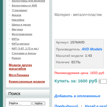
Аксессуары для моделей
Аксессуары от AVD
'Стекляшки'
Материл - металл+пластик
Декали
Наклейки
Шины и диски
Фигурки
Фототравление
КИТы
Артикул:
1576AVD
КИТы-металл
КИТ (1:87, 1:72 и др.)
AVD Models
Производитель:
Стеллажи и боксы
Масштаб модели:
1:43
Разное
Наличие:
ЕСТЬ
Модели других
масштабов
Рекомендуемая цена: 1650 руб
МотоТехника
руб
Купить за: 1600
Комиссионные модели
Поиск
Добавить в отложенные
Предыдущий
Назад в раз
|