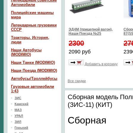
Легендарные советские
Автомобили
Полицейские машины
мира
Легендарные грузовики
СССР
ЭД4М (прицепной вагон),
Сбор
Наши Поезда №25
87(S5
Тракторы. История,
2300
27
люди
Наши Автобусы
2090 руб
239
(MODIMIO)
Наши Танки (MODIMIO)
Добавить в корзину
Наши Поезда (MODIMIO)
Автобусы/Троллейбусы
Все скидки
Грузовые автомобили
1:43
Сборная модель Пол
ЗИС
(ЗИС-11) (КИТ)
Камский
МАЗ
УРАЛ
Сборная
ЗИЛ
Горький