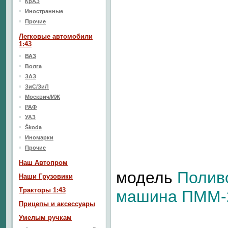
КрАЗ
Иностранные
Прочие
Легковые автомобили
1:43
ВАЗ
Волга
ЗАЗ
ЗиС/ЗиЛ
Москвич/ИЖ
РАФ
УАЗ
Škoda
Иномарки
Прочие
Наш Aвтопром
модель
Полив
Наши Грузовики
Тракторы 1:43
машина ПММ-2
Прицепы и аксессуары
Умелым ручкам