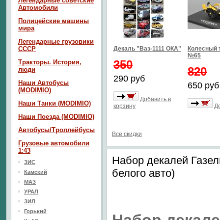
Легендарные советские
Автомобили
Полицейские машины
мира
Легендарные грузовики
СССР
Декаль "Ваз-1111 ОКА"
Колесный 
№65
350
Тракторы. История,
820
люди
290 руб
Наши Автобусы
650 руб
(MODIMIO)
Добавить в
Наши Танки (MODIMIO)
корзину
Д
Наши Поезда (MODIMIO)
Автобусы/Троллейбусы
Все скидки
Грузовые автомобили
1:43
Набор декалей Газел
ЗИС
белого авто)
Камский
МАЗ
УРАЛ
ЗИЛ
Горький