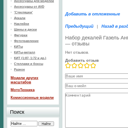
Аксессуары для моделей
Аксессуары от AVD
'Стекляшки'
Добавить в отложенные
Декали
Наклейки
Предыдущий
Назад в раз
|
Шины и диски
Фигурки
Набор декалей Газель Анг
Фототравление
— отзывы
КИТы
Нет отзывов.
КИТы-металл
КИТ (1:87, 1:72 и др.)
Добавить отзыв
Стеллажи и боксы
Разное
Модели других
масштабов
МотоТехника
Комиссионные модели
Поиск