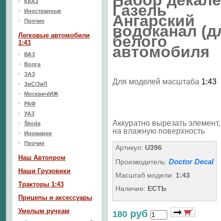
Набор декал
КрАЗ
Газель
Иностранные
Ангарский
Прочие
водоканал (д
Легковые автомобили
белого
1:43
автомобиля
ВАЗ
Волга
ЗАЗ
Для моделей масштаба
1:43
ЗиС/ЗиЛ
Москвич/ИЖ
РАФ
УАЗ
Аккуратно вырезать элемент, 
Škoda
на влажную поверхность
Иномарки
Прочие
Артикул:
U396
Наш Aвтопром
Doctor Decal
Производитель:
Наши Грузовики
Масштаб модели:
1:43
Тракторы 1:43
Наличие:
ЕСТЬ
Прицепы и аксессуары
Умелым ручкам
руб
180