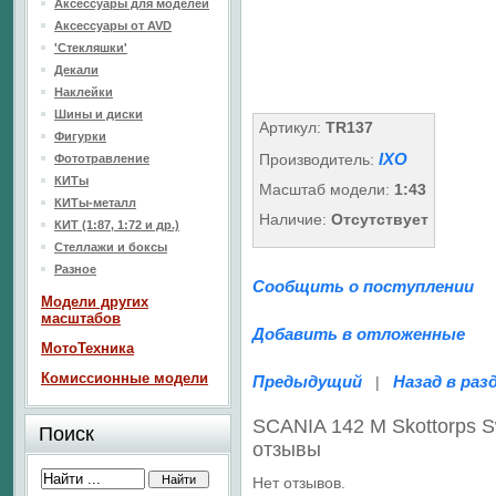
Аксессуары для моделей
Аксессуары от AVD
'Стекляшки'
Декали
Наклейки
Шины и диски
Артикул:
TR137
Фигурки
IXO
Производитель:
Фототравление
КИТы
Масштаб модели:
1:43
КИТы-металл
Наличие:
Отсутствует
КИТ (1:87, 1:72 и др.)
Стеллажи и боксы
Разное
Сообщить о поступлении
Модели других
масштабов
Добавить в отложенные
МотоТехника
Комиссионные модели
Предыдущий
Назад в раз
|
SCANIA 142 M Skottorps S
Поиск
отзывы
Нет отзывов.