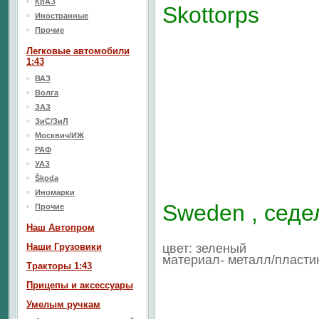
КрАЗ
Skottorps
Иностранные
Прочие
Легковые автомобили
1:43
ВАЗ
Волга
ЗАЗ
ЗиС/ЗиЛ
Москвич/ИЖ
РАФ
УАЗ
Škoda
Иномарки
Sweden , седе
Прочие
Наш Aвтопром
Наши Грузовики
цвет: зеленый
материал- металл/пласти
Тракторы 1:43
Прицепы и аксессуары
Умелым ручкам