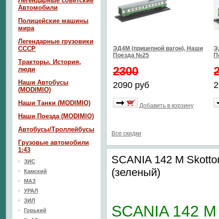
Легендарные советские
Автомобили
Полицейские машины
мира
Легендарные грузовики
СССР
ЭД4М (прицепной вагон), Наши
Э
Поезда №25
П
Тракторы. История,
2300
люди
Наши Автобусы
2090 руб
2
(MODIMIO)
Наши Танки (MODIMIO)
Добавить в корзину
Наши Поезда (MODIMIO)
Автобусы/Троллейбусы
Все скидки
Грузовые автомобили
1:43
SCANIA 142 M Skottor
ЗИС
(зеленый)
Камский
МАЗ
УРАЛ
ЗИЛ
SCANIA 142 M
Горький