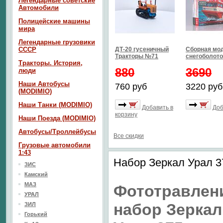
Легендарные советские
Автомобили
Полицейские машины
мира
Легендарные грузовики
СССР
ДТ-20 гусеничный
Сборная мо
Тракторы №71
снегоболото
Тракторы. История,
880
3690
люди
Наши Автобусы
760 руб
3220 руб
(MODIMIO)
Наши Танки (MODIMIO)
Добавить в
Доб
корзину
Наши Поезда (MODIMIO)
Автобусы/Троллейбусы
Все скидки
Грузовые автомобили
1:43
Набор Зеркал Урал 37
ЗИС
Камский
МАЗ
Фототравлен
УРАЛ
набор Зеркал
ЗИЛ
Горький