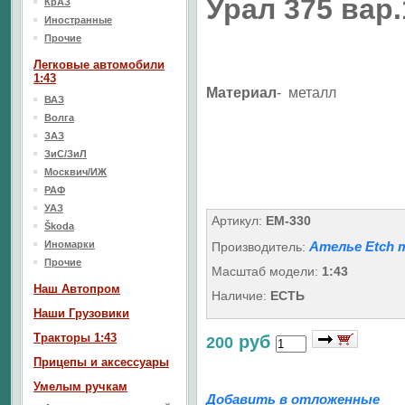
Урал 375 вар.
КрАЗ
Иностранные
Прочие
Легковые автомобили
1:43
Материал
- металл
ВАЗ
Волга
ЗАЗ
ЗиС/ЗиЛ
Москвич/ИЖ
РАФ
УАЗ
Артикул:
EM-330
Škoda
Иномарки
Ателье Etch 
Производитель:
Прочие
Масштаб модели:
1:43
Наш Aвтопром
Наличие:
ЕСТЬ
Наши Грузовики
Тракторы 1:43
руб
200
Прицепы и аксессуары
Умелым ручкам
Добавить в отложенные