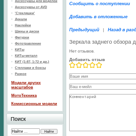
Аксессуары для моделей
Сообщить о поступлении
Аксессуары от AVD
'Стекляшки'
Добавить в отложенные
Декали
Наклейки
Предыдущий
Назад в раз
|
Шины и диски
Фигурки
Зеркала заднего обзора 
Фототравление
КИТы
Нет отзывов.
КИТы-металл
Добавить отзыв
КИТ (1:87, 1:72 и др.)
Стеллажи и боксы
Разное
Модели других
масштабов
МотоТехника
Комиссионные модели
Поиск