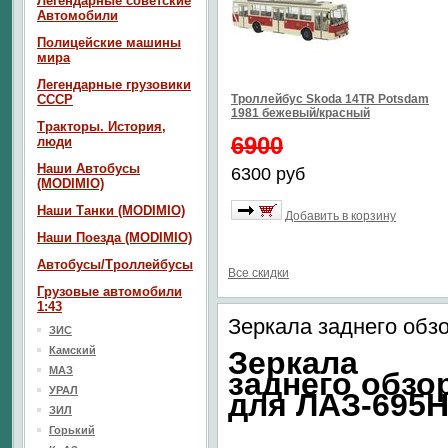
Легендарные советские
Автомобили
Полицейские машины
мира
Легендарные грузовики
СССР
Троллейбус Skoda 14TR Potsdam
1981 бежевый/красный
Тракторы. История,
6900
люди
Наши Автобусы
6300 руб
(MODIMIO)
Наши Танки (MODIMIO)
Добавить в корзину
Наши Поезда (MODIMIO)
Автобусы/Троллейбусы
Все скидки
Грузовые автомобили
1:43
Зеркала заднего обз
ЗИС
Камский
Зеркала
МАЗ
заднего обзо
УРАЛ
для ЛАЗ-695
ЗИЛ
Горький