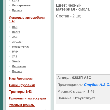
КрАЗ
Цвет:
черный
Иностранные
Материал
-
смола
Прочие
Состав - 2 шт,
Легковые автомобили
1:43
ВАЗ
Волга
ЗАЗ
ЗиС/ЗиЛ
Москвич/ИЖ
РАФ
УАЗ
Škoda
Иномарки
Прочие
Артикул:
028ЗП-АЗС
Наш Aвтопром
Студия А.З.С
Производитель:
Наши Грузовики
Масштаб модели:
1:43
Тракторы 1:43
Наличие:
Отсутствует
Прицепы и аксессуары
Умелым ручкам