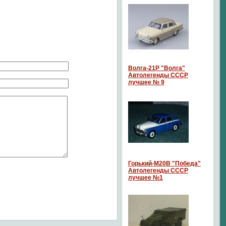
Волга-21P "Волга"
Автолегенды СССР
лучшее № 9
Горький-М20В "Победа"
Автолегенды СССР
лучшее №1