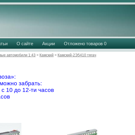
атьи
О сайте
Акции
Отложено товаров
0
вые автомобили 1:43
>
Камский
>
Камский-2Э5410 тягач
оза»:
можно забрать:
 с 10 до 12-ти часов
асов