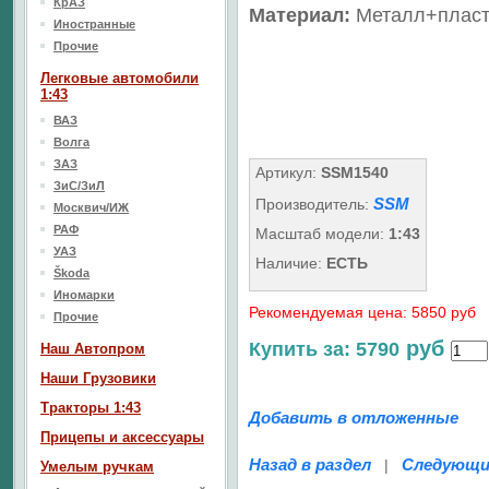
КрАЗ
Материал:
Металл+пласт
Иностранные
Прочие
Легковые автомобили
1:43
ВАЗ
Волга
ЗАЗ
Артикул:
SSM1540
ЗиС/ЗиЛ
SSM
Производитель:
Москвич/ИЖ
РАФ
Масштаб модели:
1:43
УАЗ
Наличие:
ЕСТЬ
Škoda
Иномарки
Рекомендуемая цена: 5850 руб
Прочие
руб
Купить за: 5790
Наш Aвтопром
Наши Грузовики
Тракторы 1:43
Добавить в отложенные
Прицепы и аксессуары
Назад в раздел
Следующи
|
Умелым ручкам