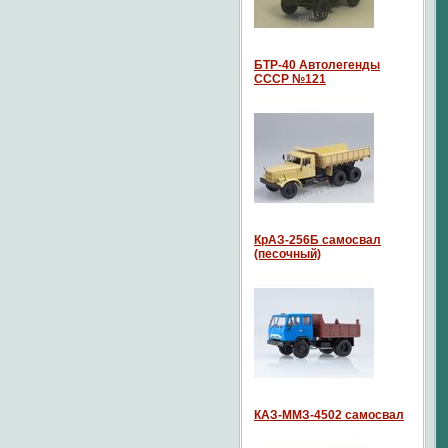
БТР-40 Автолегенды
СССР №121
КрАЗ-256Б самосвал
(песочный)
КАЗ-ММЗ-4502 самосвал