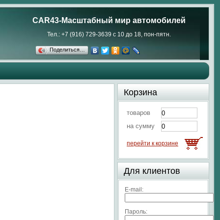
CAR43-Масштабный мир автомобилей
Тел.: +7 (916) 729-3639 с 10 до 18, пон-пятн.
Поделиться…
Корзина
товаров
на сумму
перейти к корзине
Для клиентов
E-mail:
Пароль: