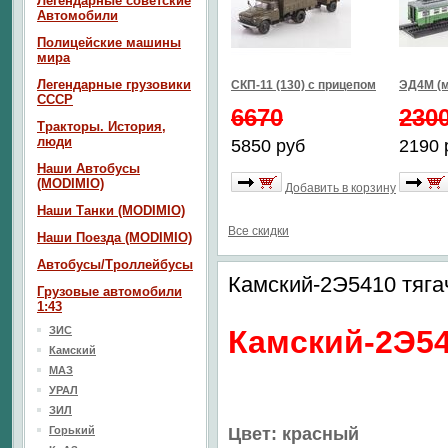
Легендарные советские
Автомобили
Полицейские машины
мира
Легендарные грузовики
СКП-11 (130) с прицепом
ЭД4М (м
СССР
6670
230
Тракторы. История,
люди
5850 руб
2190 
Наши Автобусы
(MODIMIO)
Добавить в корзину
Наши Танки (MODIMIO)
Все скидки
Наши Поезда (MODIMIO)
Автобусы/Троллейбусы
Камский-2Э5410 тяга
Грузовые автомобили
1:43
ЗИС
Камский-2Э54
Камский
МАЗ
УРАЛ
ЗИЛ
Горький
Цвет: красный