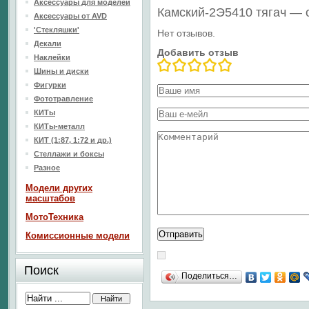
Аксессуары для моделей
Камский-2Э5410 тягач — 
Аксессуары от AVD
'Стекляшки'
Нет отзывов.
Декали
Добавить отзыв
Наклейки
Шины и диски
Фигурки
Фототравление
КИТы
КИТы-металл
КИТ (1:87, 1:72 и др.)
Стеллажи и боксы
Разное
Модели других
масштабов
МотоТехника
Комиссионные модели
Поиск
Поделиться…