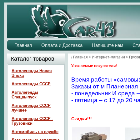
Главная
Оплата и Доставка
Напишите нам
Ст
/
Главная
>
Интернет-магазин
>
Грузо
Каталог товаров
Уважаемые покупатели!
Автолегенды Новая
Эпоха
Время работы «самовыв
Автолегенды СССР
Заказы от м Планерная 
Автолегенды
- понедельник И среда –
Спецвыпуск
- пятница – с 17 до 20 ч
Автолегенды СССР
лучшее
Автолегенды СССР -
Скидки!!!
Грузовики
Автомобиль на службе