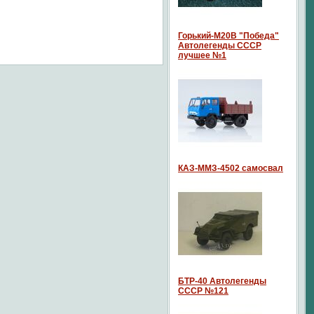
Горький-М20В "Победа"
Автолегенды СССР
лучшее №1
КАЗ-ММЗ-4502 самосвал
БТР-40 Автолегенды
СССР №121