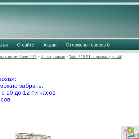
атьи
О сайте
Акции
Отложено товаров
0
вые автомобили 1:43
>
Иностранные
>
Tatra 815 S1 самосвал (синий)
оза»:
можно забрать:
 с 10 до 12-ти часов
асов