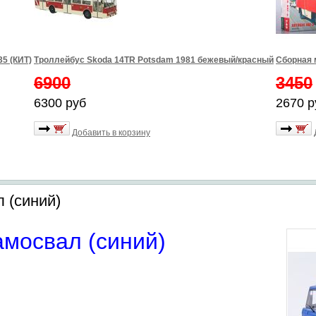
5 (КИТ)
Троллейбус Skoda 14TR Potsdam 1981 бежевый/красный
Сборная 
6900
3450
6300 руб
2670 р
Добавить в корзину
л (синий)
амосвал (синий)