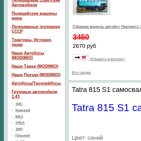
Легендарные советские
Автомобили
Полицейские машины
мира
Легендарные грузовики
Сборная модель автобус Прогресс-3
СССР
3450
Тракторы. История,
люди
2670 руб
Наши Автобусы
(MODIMIO)
Добавить в корзину
Наши Танки (MODIMIO)
Все скидки
Наши Поезда (MODIMIO)
Автобусы/Троллейбусы
Tatra 815 S1 самосва
Грузовые автомобили
1:43
ЗИС
Tatra 815 S1 с
Камский
МАЗ
УРАЛ
ЗИЛ
Горький
Цвет: синий