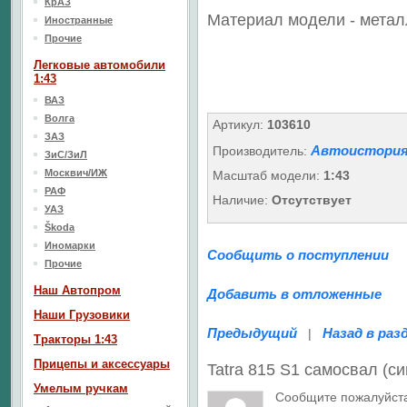
КрАЗ
Материал модели - метал
Иностранные
Прочие
Легковые автомобили
1:43
ВАЗ
Волга
Артикул:
103610
ЗАЗ
Автоистория
Производитель:
ЗиС/ЗиЛ
Москвич/ИЖ
Масштаб модели:
1:43
РАФ
Наличие:
Отсутствует
УАЗ
Škoda
Иномарки
Сообщить о поступлении
Прочие
Наш Aвтопром
Добавить в отложенные
Наши Грузовики
Предыдущий
Назад в раз
|
Тракторы 1:43
Прицепы и аксессуары
Tatra 815 S1 самосвал (с
Умелым ручкам
Сообщите пожалуйста 