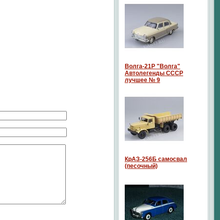
Волга-21P "Волга"
Автолегенды СССР
лучшее № 9
КрАЗ-256Б самосвал
(песочный)