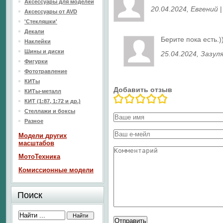
Аксессуары для моделей
20.04.2024
, Евгений
Аксессуары от AVD
'Стекляшки'
Декали
Берите пока есть.)
Наклейки
Шины и диски
25.04.2024
, Зазул
Фигурки
Фототравление
КИТы
Добавить отзыв
КИТы-металл
КИТ (1:87, 1:72 и др.)
Стеллажи и боксы
Разное
Модели других
масштабов
МотоТехника
Комиссионные модели
Поиск