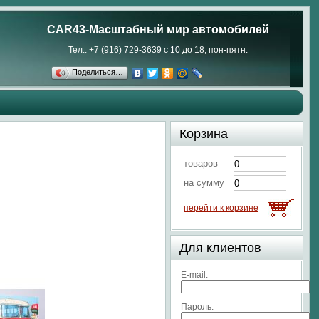
CAR43-Масштабный мир автомобилей
Тел.: +7 (916) 729-3639 с 10 до 18, пон-пятн.
Поделиться…
Корзина
товаров
на сумму
перейти к корзине
Для клиентов
E-mail:
Пароль: