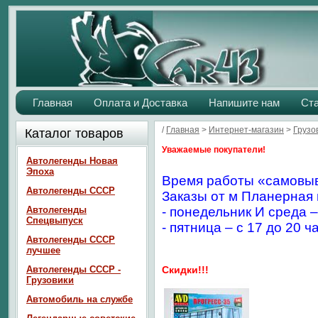
Главная
Оплата и Доставка
Напишите нам
Ст
/
Главная
>
Интернет-магазин
>
Грузо
Каталог товаров
Уважаемые покупатели!
Автолегенды Новая
Эпоха
Время работы «самовыв
Автолегенды СССР
Заказы от м Планерная 
Автолегенды
- понедельник И среда –
Спецвыпуск
- пятница – с 17 до 20 ч
Автолегенды СССР
лучшее
Автолегенды СССР -
Скидки!!!
Грузовики
Автомобиль на службе