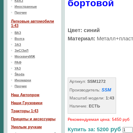
бортовой
КрАЗ
Иностранные
Прочие
Легковые автомобили
1:43
Цвет: синий
ВАЗ
Материал:
Металл+пласт
Волга
ЗАЗ
ЗиС/ЗиЛ
Москвич/ИЖ
РАФ
УАЗ
Škoda
Иномарки
Артикул:
SSM1272
Прочие
SSM
Производитель:
Наш Aвтопром
Масштаб модели:
1:43
Наши Грузовики
Наличие:
ЕСТЬ
Тракторы 1:43
Прицепы и аксессуары
Рекомендуемая цена: 5450 руб
Умелым ручкам
руб
Купить за: 5200