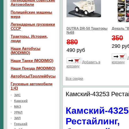
Легендарные советские
Автомобили
Полицейские машины
мира
Легендарные грузовики
СССР
DUTRA DR-50 Тракторы
Декаль "В
№68
350
Тракторы. История,
880
люди
290 ру
Наши Автобусы
490 руб
(MODIMIO)
Наши Танки (MODIMIO)
Добавить в
корзину
корзину
Наши Поезда (MODIMIO)
Автобусы/Троллейбусы
Все скидки
Грузовые автомобили
1:43
Камский-43253 Реста
ЗИС
Камский
МАЗ
Камский-4325
УРАЛ
Рестайлинг,
ЗИЛ
Горький