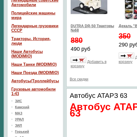
Легендарные советские
Автомобили
Полицейские машины
мира
Легендарные грузовики
DUTRA DR-50 Тракторы
Декаль "В
СССР
№68
350
880
Тракторы. История,
люди
290 ру
490 руб
Наши Автобусы
(MODIMIO)
Добавить в
корзину
Наши Танки (MODIMIO)
корзину
Наши Поезда (MODIMIO)
Все скидки
Автобусы/Троллейбусы
Грузовые автомобили
1:43
Автобус АТАРЗ 63
ЗИС
Автобус АТА
Камский
63
МАЗ
УРАЛ
ЗИЛ
Горький