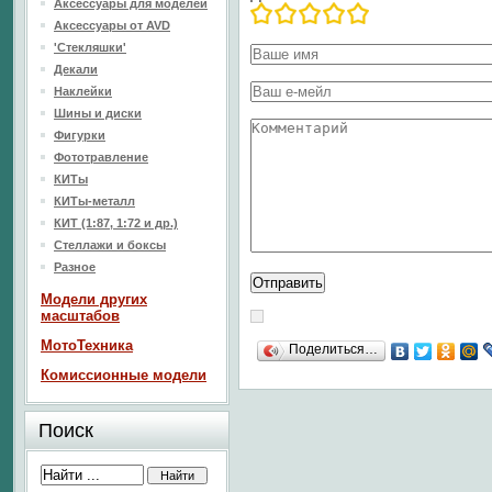
Аксессуары для моделей
Аксессуары от AVD
'Стекляшки'
Декали
Наклейки
Шины и диски
Фигурки
Фототравление
КИТы
КИТы-металл
КИТ (1:87, 1:72 и др.)
Стеллажи и боксы
Разное
Модели других
масштабов
МотоТехника
Поделиться…
Комиссионные модели
Поиск