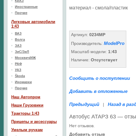
КрАЗ
Иностранные
материал - смола/пластик
Прочие
Легковые автомобили
1:43
ВАЗ
Артикул:
0234MP
Волга
ModelPro
Производитель:
ЗАЗ
Масштаб модели:
1:43
ЗиС/ЗиЛ
Москвич/ИЖ
Наличие:
Отсутствует
РАФ
УАЗ
Škoda
Сообщить о поступлении
Иномарки
Прочие
Добавить в отложенные
Наш Aвтопром
Предыдущий
Назад в раз
|
Наши Грузовики
Тракторы 1:43
Автобус АТАРЗ 63 — отз
Прицепы и аксессуары
Нет отзывов.
Умелым ручкам
Добавить отзыв