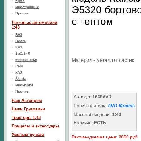
КрАЗ
Э5320 бортов
Иностранные
Прочие
с тентом
Легковые автомобили
1:43
ВАЗ
Волга
ЗАЗ
ЗиС/ЗиЛ
Материл - металл+пластик
Москвич/ИЖ
РАФ
УАЗ
Škoda
Иномарки
Прочие
Артикул:
1639AVD
Наш Aвтопром
AVD Models
Производитель:
Наши Грузовики
Масштаб модели:
1:43
Тракторы 1:43
Наличие:
ЕСТЬ
Прицепы и аксессуары
Умелым ручкам
Рекомендуемая цена: 2850 руб