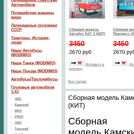
Легендарные советские
Автомобили
Полицейские машины
мира
Легендарные грузовики
СССР
Сборная модель
Сборная мо
Автобус КАГ-3 (КИТ)
Прогресс-35
Тракторы. История,
3450
3450
люди
Наши Автобусы
2670 руб
2670 ру
(MODIMIO)
Наши Танки (MODIMIO)
Добавить в
До
корзину
Наши Поезда (MODIMIO)
Автобусы/Троллейбусы
Все скидки
Грузовые автомобили
1:43
Сборная модель Камс
ЗИС
(КИТ)
Камский
МАЗ
УРАЛ
Сборная
ЗИЛ
Горький
модель
Камски