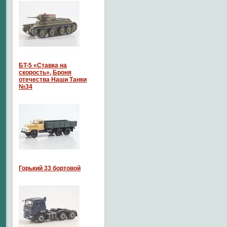
БT-5 «Ставка на
скорость», Броня
отечества Наши Танки
№34
Горький 33 бортовой