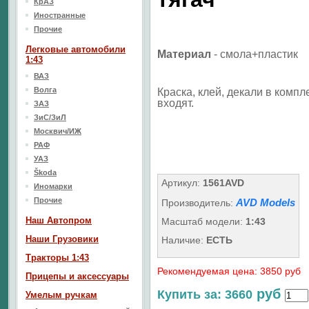
КрАЗ
Иностранные
Прочие
Легковые автомобили
Материал
- смола+пластик
1:43
ВАЗ
Волга
Краска, клей, декали в компл
входят.
ЗАЗ
ЗиС/ЗиЛ
Москвич/ИЖ
РАФ
УАЗ
Škoda
Артикул:
1561AVD
Иномарки
Прочие
AVD Models
Производитель:
Наш Aвтопром
Масштаб модели:
1:43
Наши Грузовики
Наличие:
ЕСТЬ
Тракторы 1:43
Рекомендуемая цена: 3850 руб
Прицепы и аксессуары
руб
Купить за: 3660
Умелым ручкам