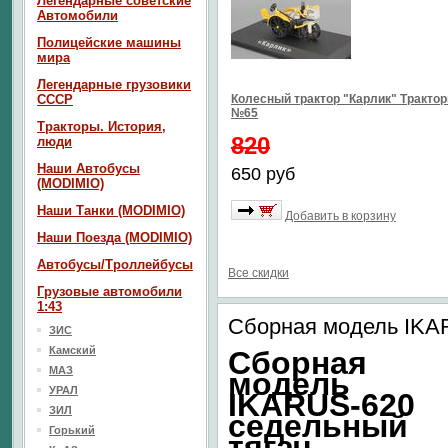
Легендарные советские
Автомобили
Полицейские машины
мира
Легендарные грузовики
СССР
Колесный трактор "Карлик" Тракто
№65
Тракторы. История,
820
люди
Наши Автобусы
650 руб
(MODIMIO)
Наши Танки (MODIMIO)
Добавить в корзину
Наши Поезда (MODIMIO)
Автобусы/Троллейбусы
Все скидки
Грузовые автомобили
1:43
Сборная модель IKA
ЗИС
Камский
Сборная
МАЗ
модель
УРАЛ
IKARUS-620
ЗИЛ
седельный
Горький
тягач