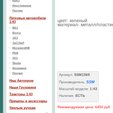
КрАЗ
Иностранные
Прочие
Легковые автомобили
цвет: зеленый
1:43
материал- металл/пласти
ВАЗ
Волга
ЗАЗ
ЗиС/ЗиЛ
Москвич/ИЖ
РАФ
УАЗ
Škoda
Иномарки
Прочие
Артикул:
SSM1569
Наш Aвтопром
SSM
Производитель:
Наши Грузовики
Масштаб модели:
1:43
Тракторы 1:43
Наличие:
ЕСТЬ
Прицепы и аксессуары
Рекомендуемая цена: 6450 руб
Умелым ручкам