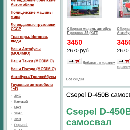
Легендарные советские
Автомобили
Полицейские машины
мира
Легендарные грузовики
СССР
Сборная модель автобус
Сборна
Прогресс-35 (КИТ)
Автобус
Тракторы. История,
3450
345
люди
Наши Автобусы
2670 руб
2670
(MODIMIO)
Наши Танки (MODIMIO)
Добавить в корзину
корзину
Наши Поезда (MODIMIO)
Автобусы/Троллейбусы
Все скидки
Грузовые автомобили
1:43
Csepel D-450B самос
ЗИС
Камский
МАЗ
Csepel D-450
УРАЛ
самосвал
ЗИЛ
Горький