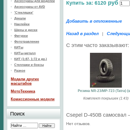
Аксессуары для моделей
руб
Купить за: 6120
Аксессуары от AVD
'Стекляшки'
Декали
Добавить в отложенные
Наклейки
Шины и диски
Назад в раздел
Следующи
|
Фигурки
Фототравление
С этим часто заказывают:
КИТы
КИТы-металл
КИТ (1:87, 1:72 и др.)
Стеллажи и боксы
Разное
Модели других
масштабов
Резина NR-23/MP-723 (Tatra) (
МотоТехника
Комплект покрышек (1:43)
Комиссионные модели
Поиск
Csepel D-450B самосвал
Нет отзывов.