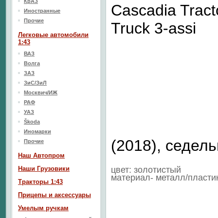
КрАЗ
Cascadia Tract
Иностранные
Прочие
Truck 3-assi
Легковые автомобили
1:43
ВАЗ
Волга
ЗАЗ
ЗиС/ЗиЛ
Москвич/ИЖ
РАФ
УАЗ
Škoda
Иномарки
(2018), седел
Прочие
Наш Aвтопром
Наши Грузовики
цвет: золотистый
материал- металл/пласти
Тракторы 1:43
Прицепы и аксессуары
Умелым ручкам