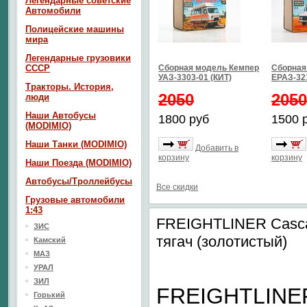
Легендарные советские
Автомобили
Полицейские машины
мира
Легендарные грузовики
СССР
Сборная модель Кемпер
Сборная
УАЗ-3303-01 (КИТ)
ЕРАЗ-32
Тракторы. История,
2050
2050
люди
Наши Автобусы
1800 руб
1500 
(MODIMIO)
Наши Танки (MODIMIO)
Добавить в
корзину
корзину
Наши Поезда (MODIMIO)
Автобусы/Троллейбусы
Все скидки
Грузовые автомобили
1:43
FREIGHTLINER Cascadi
ЗИС
тягач (золотистый)
Камский
МАЗ
УРАЛ
ЗИЛ
FREIGHTLINE
Горький