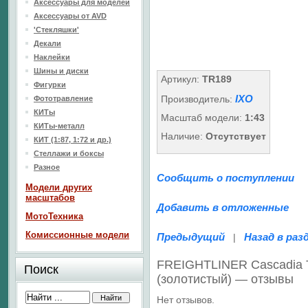
Аксессуары для моделей
Аксессуары от AVD
'Стекляшки'
Декали
Наклейки
Шины и диски
Артикул:
TR189
Фигурки
IXO
Производитель:
Фототравление
КИТы
Масштаб модели:
1:43
КИТы-металл
Наличие:
Отсутствует
КИТ (1:87, 1:72 и др.)
Стеллажи и боксы
Разное
Сообщить о поступлении
Модели других
масштабов
Добавить в отложенные
МотоТехника
Комиссионные модели
Предыдущий
Назад в раз
|
FREIGHTLINER Cascadia Tra
Поиск
(золотистый) — отзывы
Нет отзывов.