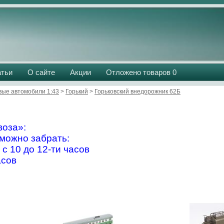
атьи
О сайте
Акции
Отложено товаров
0
вые автомобили 1:43
>
Горький
>
Горьковский внедорожник 62Б
оза»:
можно забрать:
 с 10 до 12-ти часов
асов