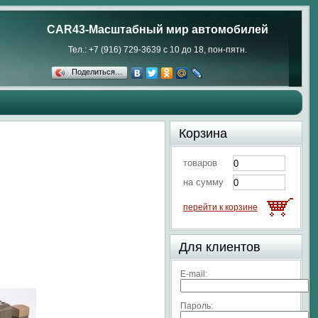
CAR43-Масштабный мир автомобилей
Тел.: +7 (916) 729-3639 с 10 до 18, пон-пятн.
Поделиться…
Корзина
товаров
на сумму
перейти к корзине
Для клиентов
E-mail:
Пароль: