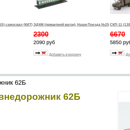
S5) самосвал (КИТ)
ЭД4М (прицепной вагон), Наши Поезда №25
СКП-11 (13
2300
6670
2090 руб
5850 ру
Добавить в корзину
До
жник 62Б
 внедорожник 62Б