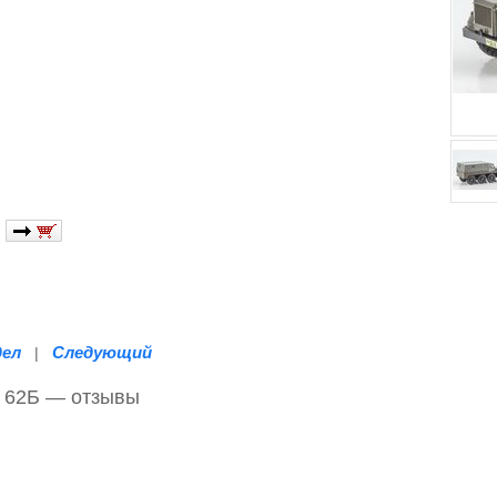
дел
Следующий
|
к 62Б — отзывы