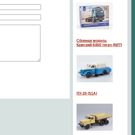
Сборная модель
Камский-6460 тягач (КИТ)
ПУ-20 (51А)