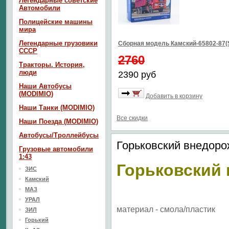
Легендарные советские
Автомобили
Полицейские машины
мира
Легендарные грузовики
Сборная модель Камский-65802-87(
СССР
2760
Тракторы. История,
люди
2390 руб
Наши Автобусы
(MODIMIO)
Добавить в корзину
Наши Танки (MODIMIO)
Все скидки
Наши Поезда (MODIMIO)
Автобусы/Троллейбусы
Горьковский внедоро
Грузовые автомобили
1:43
Горьковский
ЗИС
Камский
МАЗ
УРАЛ
материал - смола/пластик
ЗИЛ
Горький