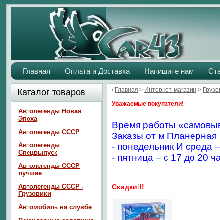
Главная
Оплата и Доставка
Напишите нам
Ст
/
Главная
>
Интернет-магазин
>
Грузо
Каталог товаров
Уважаемые покупатели!
Автолегенды Новая
Эпоха
Время работы «самовыв
Автолегенды СССР
Заказы от м Планерная 
Автолегенды
- понедельник И среда –
Спецвыпуск
- пятница – с 17 до 20 ч
Автолегенды СССР
лучшее
Автолегенды СССР -
Скидки!!!
Грузовики
Автомобиль на службе