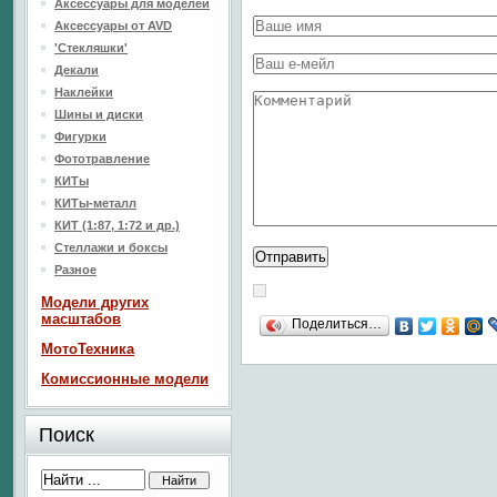
Аксессуары для моделей
Аксессуары от AVD
'Стекляшки'
Декали
Наклейки
Шины и диски
Фигурки
Фототравление
КИТы
КИТы-металл
КИТ (1:87, 1:72 и др.)
Стеллажи и боксы
Разное
Модели других
масштабов
Поделиться…
МотоТехника
Комиссионные модели
Поиск