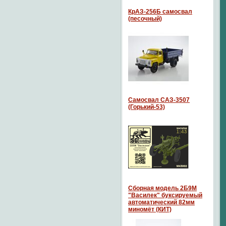
КрАЗ-256Б самосвал
(песочный)
Самосвал САЗ-3507
(Горький-53)
Сборная модель 2Б9М
"Василек" буксируемый
автоматический 82мм
миномёт (КИТ)