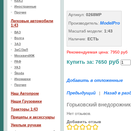
КрАЗ
Иностранные
Прочие
Артикул:
0268MP
Легковые автомобили
ModelPro
Производитель:
1:43
Масштаб модели:
1:43
ВАЗ
Волга
Наличие:
ЕСТЬ
ЗАЗ
ЗиС/ЗиЛ
Рекомендуемая цена: 7950 руб
Москвич/ИЖ
руб
Купить за: 7650
РАФ
УАЗ
Škoda
Иномарки
Добавить в отложенные
Прочие
Предыдущий
Назад в раз
|
Наш Aвтопром
Наши Грузовики
Горьковский внедорожни
Тракторы 1:43
Нет отзывов.
Прицепы и аксессуары
Добавить отзыв
Умелым ручкам