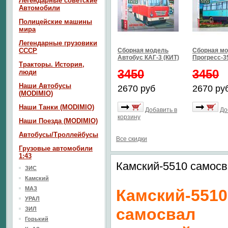
Легендарные советские
Автомобили
Полицейские машины
мира
Легендарные грузовики
СССР
Сборная модель
Сборная мо
Автобус КАГ-3 (КИТ)
Прогресс-35
Тракторы. История,
3450
3450
люди
Наши Автобусы
2670 руб
2670 ру
(MODIMIO)
Наши Танки (MODIMIO)
Добавить в
До
корзину
Наши Поезда (MODIMIO)
Автобусы/Троллейбусы
Все скидки
Грузовые автомобили
1:43
Камский-5510 самос
ЗИС
Камский
МАЗ
Камский-5510
УРАЛ
самосвал
ЗИЛ
Горький