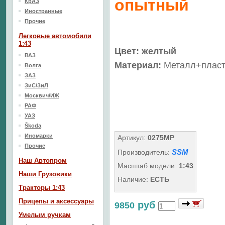
опытный
КрАЗ
Иностранные
Прочие
Легковые автомобили
1:43
Цвет: желтый
ВАЗ
Материал:
Металл+пласт
Волга
ЗАЗ
ЗиС/ЗиЛ
Москвич/ИЖ
РАФ
УАЗ
Škoda
Иномарки
Артикул:
0275MP
Прочие
SSM
Производитель:
Наш Aвтопром
Масштаб модели:
1:43
Наши Грузовики
Наличие:
ЕСТЬ
Тракторы 1:43
Прицепы и аксессуары
руб
9850
Умелым ручкам