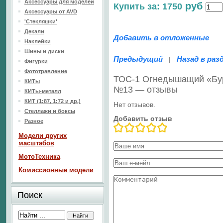
Аксессуары для моделей
руб
Купить за: 1750
Аксессуары от AVD
'Стекляшки'
Декали
Добавить в отложенные
Наклейки
Шины и диски
Предыдущий
Назад в раз
|
Фигурки
Фототравление
ТОС-1 Огнедышащий «Бур
КИТы
№13 — отзывы
КИТы-металл
КИТ (1:87, 1:72 и др.)
Нет отзывов.
Стеллажи и боксы
Добавить отзыв
Разное
Модели других
масштабов
МотоТехника
Комиссионные модели
Поиск